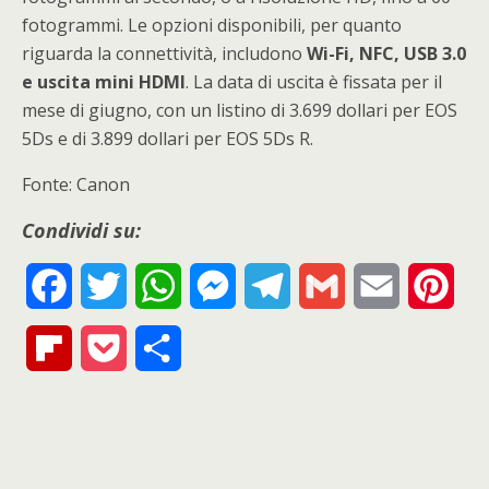
fotogrammi. Le opzioni disponibili, per quanto
riguarda la connettività, includono
Wi-Fi, NFC, USB 3.0
e uscita mini HDMI
. La data di uscita è fissata per il
mese di giugno, con un listino di 3.699 dollari per EOS
5Ds e di 3.899 dollari per EOS 5Ds R.
Fonte: Canon
Condividi su:
F
T
W
M
T
G
E
P
a
w
h
e
e
m
m
i
F
P
S
c
i
a
s
l
a
a
n
l
o
h
e
t
t
s
e
i
i
t
i
c
a
b
t
s
e
g
l
l
e
p
k
r