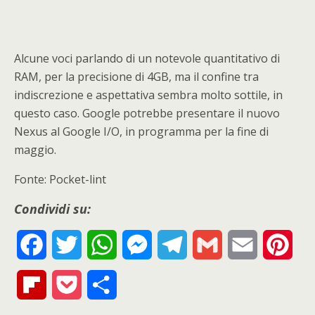
Alcune voci parlando di un notevole quantitativo di
RAM, per la precisione di 4GB, ma il confine tra
indiscrezione e aspettativa sembra molto sottile, in
questo caso. Google potrebbe presentare il nuovo
Nexus al Google I/O, in programma per la fine di
maggio.
Fonte: Pocket-lint
Condividi su:
F
T
W
M
T
G
E
P
a
w
h
e
e
m
m
i
F
P
S
c
i
a
s
l
a
a
n
l
o
h