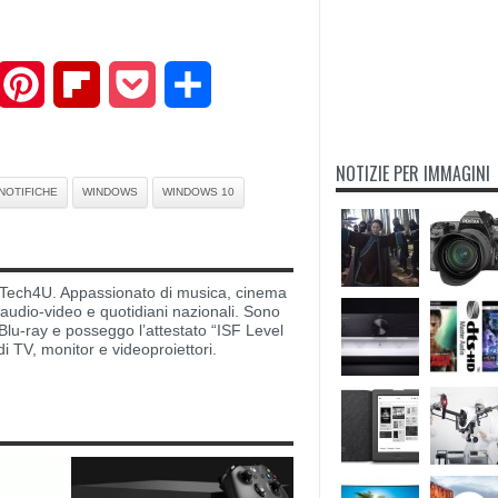
mail
Pinterest
Flipboard
Pocket
Share
NOTIZIE PER IMMAGINI
NOTIFICHE
WINDOWS
WINDOWS 10
di Tech4U. Appassionato di musica, cinema
i audio-video e quotidiani nazionali. Sono
lu-ray e posseggo l’attestato “ISF Level
di TV, monitor e videoproiettori.