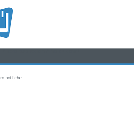
/* icone rss e social */
/* fine div icone*/
o notifiche