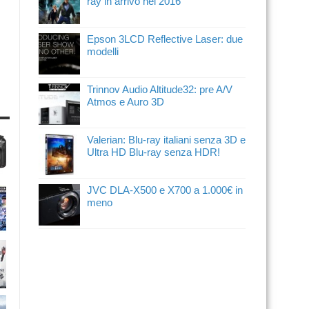
ray in arrivo nel 2016
Epson 3LCD Reflective Laser: due
modelli
Trinnov Audio Altitude32: pre A/V
Atmos e Auro 3D
Valerian: Blu-ray italiani senza 3D e
Ultra HD Blu-ray senza HDR!
JVC DLA-X500 e X700 a 1.000€ in
meno