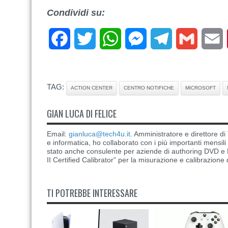
Condividi su:
Facebook
Twitter
WhatsApp
Messenger
Telegram
Gmail
E
TAG:
ACTION CENTER
CENTRO NOTIFICHE
MICROSOFT
GIAN LUCA DI FELICE
Email:
gianluca@tech4u.it
. Amministratore e direttore 
e informatica, ho collaborato con i più importanti mensil
stato anche consulente per aziende di authoring DVD e B
II Certified Calibrator” per la misurazione e calibrazione 
TI POTREBBE INTERESSARE