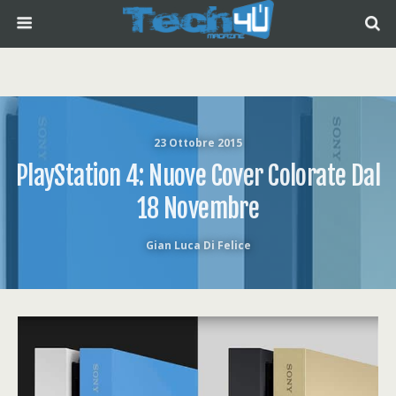
23 Ottobre 2015
PlayStation 4: Nuove Cover Colorate Dal
18 Novembre
Gian Luca Di Felice