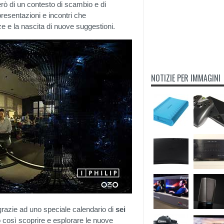
erò di un contesto di scambio e di
resentazioni e incontri che
ze e la nascita di nuove suggestioni.
NOTIZIE PER IMMAGINI
grazie ad uno speciale calendario di
sei
nno così scoprire e esplorare le nuove