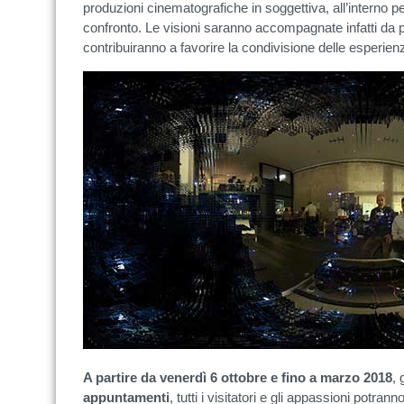
produzioni cinematografiche in soggettiva, all’interno p
confronto. Le visioni saranno accompagnate infatti da p
contribuiranno a favorire la condivisione delle esperien
A partire da venerdì 6 ottobre e fino a marzo 2018
, 
appuntamenti
, tutti i visitatori e gli appassioni potra