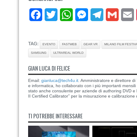
Facebook
Twitter
WhatsApp
Messenger
Telegram
Gmail
E
TAG:
EVENTO
FASTWEB
GEAR VR
MILANO FILM FESTIV
SAMSUNG
ULTRAREAL WORLD
GIAN LUCA DI FELICE
Email:
gianluca@tech4u.it
. Amministratore e direttore 
e informatica, ho collaborato con i più importanti mensil
stato anche consulente per aziende di authoring DVD e B
II Certified Calibrator” per la misurazione e calibrazione 
TI POTREBBE INTERESSARE