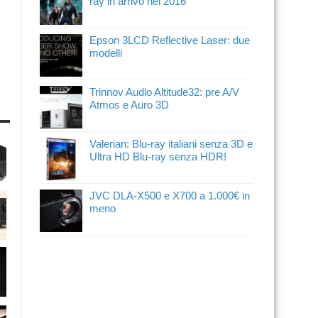
ray in arrivo nel 2016
Epson 3LCD Reflective Laser: due
modelli
Trinnov Audio Altitude32: pre A/V
Atmos e Auro 3D
Valerian: Blu-ray italiani senza 3D e
Ultra HD Blu-ray senza HDR!
JVC DLA-X500 e X700 a 1.000€ in
meno