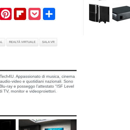
mail
Pinterest
Flipboard
Pocket
Share
AL
REALTÀ VIRTUALE
SALA VR
di Tech4U. Appassionato di musica, cinema
i audio-video e quotidiani nazionali. Sono
lu-ray e posseggo l’attestato “ISF Level
di TV, monitor e videoproiettori.