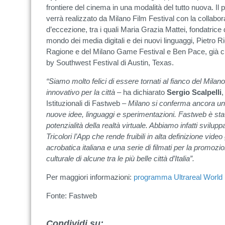
frontiere del cinema in una modalità del tutto nuova. I
verrà realizzato da Milano Film Festival con la collabor
d’eccezione, tra i quali Maria Grazia Mattei, fondatric
mondo dei media digitali e dei nuovi linguaggi, Pietro R
Ragione e del Milano Game Festival e Ben Pace, già c
by Southwest Festival di Austin, Texas.
“Siamo molto felici di essere tornati al fianco del Milan
innovativo per la città
– ha dichiarato
Sergio Scalpelli
,
Istituzionali di Fastweb –
Milano si conferma ancora una 
nuove idee, linguaggi e sperimentazioni. Fastweb è stat
potenzialità della realtà virtuale. Abbiamo infatti svilu
Tricolori l’App che rende fruibili in alta definizione video g
acrobatica italiana e una serie di filmati per la promozio
culturale di alcune tra le più belle città d’Italia”.
Per maggiori informazioni:
programma Ultrareal World
Fonte: Fastweb
Condividi su: