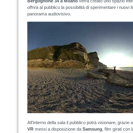
Bergognone 34 a Milano
verrà creato uno spazio inter
offrirà al pubblico la possibilità di sperimentare i nuovi
panorama audiovisivo.
All’interno della sala il pubblico potrà visionare, grazie 
VR
messi a disposizione da
Samsung
, film girati con