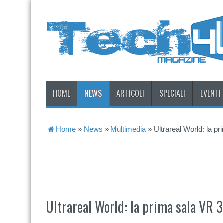
HOME
NEWS
ARTICOLI
SPECIALI
EVENTI
Home
»
News
»
Multimedia
»
Ultrareal World: la pr
Ultrareal World: la prima sala VR 3