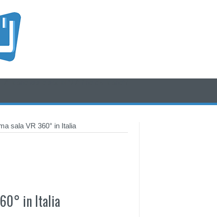
/* icone rss e social */
/* fine div icone*/
ima sala VR 360° in Italia
60° in Italia