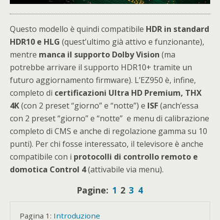
Questo modello è quindi compatibile
HDR in standard
HDR10 e HLG
(quest’ultimo già attivo e funzionante),
mentre
manca il supporto Dolby Vision
(ma
potrebbe arrivare il supporto HDR10+ tramite un
futuro aggiornamento firmware). L’EZ950 è, infine,
completo di
certificazioni Ultra HD Premium, THX
4K
(con 2 preset “giorno” e “notte”) e
ISF
(anch’essa
con 2 preset “giorno” e “notte” e menu di calibrazione
completo di CMS e anche di regolazione gamma su 10
punti). Per chi fosse interessato, il televisore è anche
compatibile con i
protocolli di controllo remoto e
domotica Control 4
(attivabile via menu).
Pagine:
1
2
3
4
Pagina 1:
Introduzione