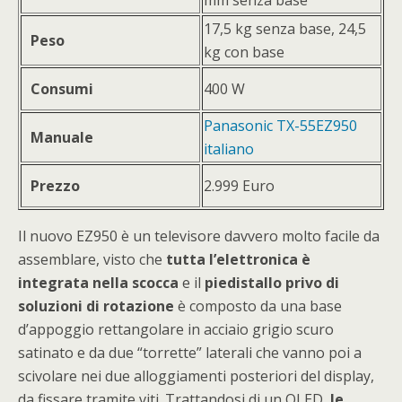
mm senza base
17,5 kg senza base, 24,5
Peso
kg con base
Consumi
400 W
Panasonic TX-55EZ950
Manuale
italiano
Prezzo
2.999 Euro
Il nuovo EZ950 è un televisore davvero molto facile da
assemblare, visto che
tutta l’elettronica è
integrata nella scocca
e il
piedistallo privo di
soluzioni di rotazione
è composto da una base
d’appoggio rettangolare in acciaio grigio scuro
satinato e da due “torrette” laterali che vanno poi a
scivolare nei due alloggiamenti posteriori del display,
da fissare tramite viti. Trattandosi di un OLED,
le