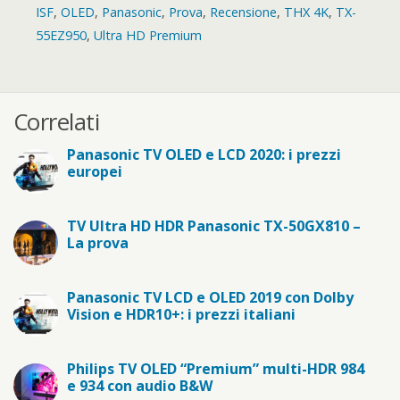
ISF
,
OLED
,
Panasonic
,
Prova
,
Recensione
,
THX 4K
,
TX-
55EZ950
,
Ultra HD Premium
Correlati
Panasonic TV OLED e LCD 2020: i prezzi
europei
TV Ultra HD HDR Panasonic TX-50GX810 –
La prova
Panasonic TV LCD e OLED 2019 con Dolby
Vision e HDR10+: i prezzi italiani
Philips TV OLED “Premium” multi-HDR 984
e 934 con audio B&W