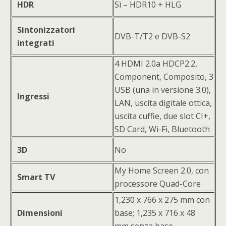
HDR
Sì – HDR10 + HLG
Sintonizzatori
DVB-T/T2 e DVB-S2
integrati
4 HDMI 2.0a HDCP2.2,
Component, Composito, 3
USB (una in versione 3.0),
Ingressi
LAN, uscita digitale ottica,
uscita cuffie, due slot CI+,
SD Card, Wi-Fi, Bluetooth
3D
No
My Home Screen 2.0, con
Smart TV
processore Quad-Core
1,230 x 766 x 275 mm con
Dimensioni
base; 1,235 x 716 x 48