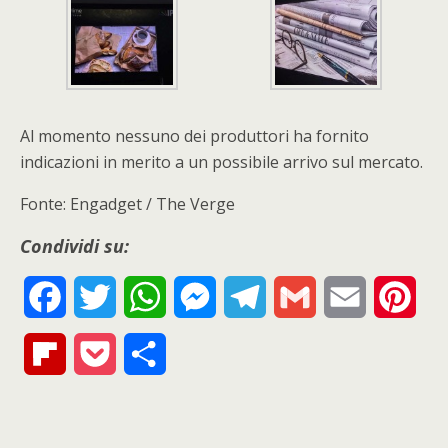
Al momento nessuno dei produttori ha fornito
indicazioni in merito a un possibile arrivo sul mercato.
Fonte: Engadget / The Verge
Condividi su:
F
T
W
M
T
G
E
P
a
w
h
e
e
m
m
i
F
P
S
c
i
a
s
l
a
a
n
l
o
h
e
t
t
s
e
i
i
t
i
c
a