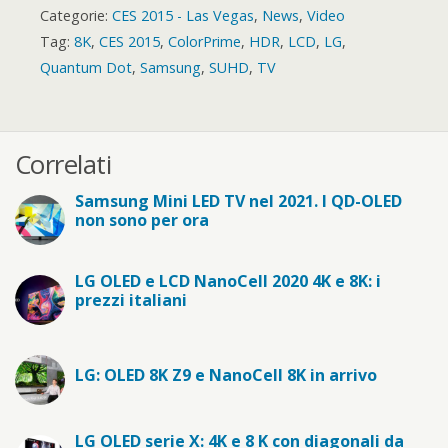
Categorie:
CES 2015 - Las Vegas
,
News
,
Video
Tag:
8K
,
CES 2015
,
ColorPrime
,
HDR
,
LCD
,
LG
,
Quantum Dot
,
Samsung
,
SUHD
,
TV
Correlati
Samsung Mini LED TV nel 2021. I QD-OLED
non sono per ora
LG OLED e LCD NanoCell 2020 4K e 8K: i
prezzi italiani
LG: OLED 8K Z9 e NanoCell 8K in arrivo
LG OLED serie X: 4K e 8 K con diagonali da