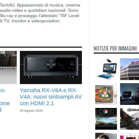
di Tech4U. Appassionato di musica, cinema
i audio-video e quotidiani nazionali. Sono
lu-ray e posseggo l’attestato “ISF Level
di TV, monitor e videoproiettori.
NOTIZIE PER IMMAGINI
to-
Yamaha RX-V6A e RX-
V4A: nuovi sintoampli AV
Home
con HDMI 2.1
4
25 Agosto 2020