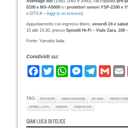
Aventage x60
(1060, 2060 e 3060), l’accoppiata
pre-p
5100 e MX-A5000
e i
proiettori sonori YSP-2100 e 
e DTS:X –
leggi la recensione
).
Appuntamento con ingresso libero,
venerdì 24 e sabat
15 alle 19.30, presso
Spinelli Hi-Fi – Viale Zara, 108
Fonte: Yamaha Italia
Condividi su:
Facebook
Twitter
WhatsApp
Messenger
Telegram
Gmail
E
TAG:
DIFFUSORI
DIMOSTRAZIONE
NS-5000
PROIETTOR
SPINELLI HI-FI
YAMAHA
YAMAHA DAY
GIAN LUCA DI FELICE