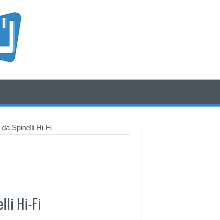
/* icone rss e social */
/* fine div icone*/
a Spinelli Hi-Fi
lli Hi-Fi