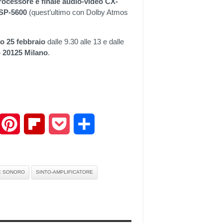
rocessore e finale audio-video CX-
YSP-5600
(quest’ultimo con Dolby Atmos
o 25 febbraio
dalle 9.30 alle 13 e dalle
 – 20125 Milano
.
mail
Pinterest
Flipboard
Pocket
Share
E SONORO
SINTO-AMPLIFICATORE