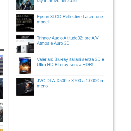
ray in arrivo nel 2016
Epson 3LCD Reflective Laser: due
modelli
Trinnov Audio Altitude32: pre A/V
Atmos e Auro 3D
Valerian: Blu-ray italiani senza 3D e
Ultra HD Blu-ray senza HDR!
JVC DLA-X500 e X700 a 1.000€ in
meno