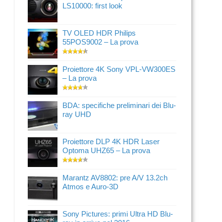
LS10000: first look
TV OLED HDR Philips
55POS9002 – La prova
Proiettore 4K Sony VPL-VW300ES
– La prova
BDA: specifiche preliminari dei Blu-
ray UHD
Proiettore DLP 4K HDR Laser
Optoma UHZ65 – La prova
Marantz AV8802: pre A/V 13.2ch
Atmos e Auro-3D
Sony Pictures: primi Ultra HD Blu-