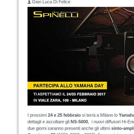
Gian Luca Di Felice
I prossimi
24 e 25 febbraio
si terrà a Milano lo
Yamah
dettagli e ascoltare gli
NS-5000
, i nuovi diffusori Hi-
due giorni saranno presenti anche gli ultimi
sinto-ampli