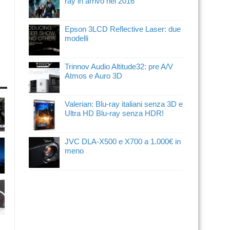
ray in arrivo nel 2016
Epson 3LCD Reflective Laser: due
modelli
Trinnov Audio Altitude32: pre A/V
Atmos e Auro 3D
Valerian: Blu-ray italiani senza 3D e
Ultra HD Blu-ray senza HDR!
JVC DLA-X500 e X700 a 1.000€ in
meno