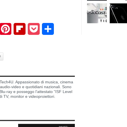
mail
Pinterest
Flipboard
Pocket
Share
0
di Tech4U. Appassionato di musica, cinema
i audio-video e quotidiani nazionali. Sono
lu-ray e posseggo l’attestato “ISF Level
di TV, monitor e videoproiettori.