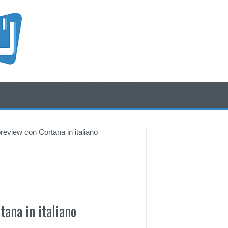
/* icone rss e social */
/* fine div icone*/
eview con Cortana in italiano
ana in italiano