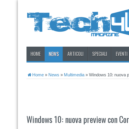
HOME
NEWS
ARTICOLI
SPECIALI
EVENTI
Home
»
News
»
Multimedia
»
Windows 10: nuova pr
Windows 10: nuova preview con Cort