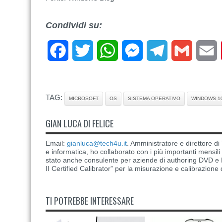
Condividi su:
Facebook
Twitter
WhatsApp
Messenger
Telegram
Gmail
E
TAG:
MICROSOFT
OS
SISTEMA OPERATIVO
WINDOWS 1
GIAN LUCA DI FELICE
Email:
gianluca@tech4u.it
. Amministratore e direttore 
e informatica, ho collaborato con i più importanti mensil
stato anche consulente per aziende di authoring DVD e B
II Certified Calibrator” per la misurazione e calibrazione 
TI POTREBBE INTERESSARE