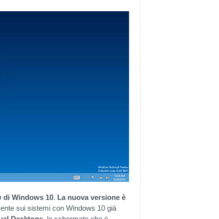
ew di Windows 10
.
La nuova versione è
mente sui sistemi con Windows 10 già
ual
Desktops
, le schermate che è