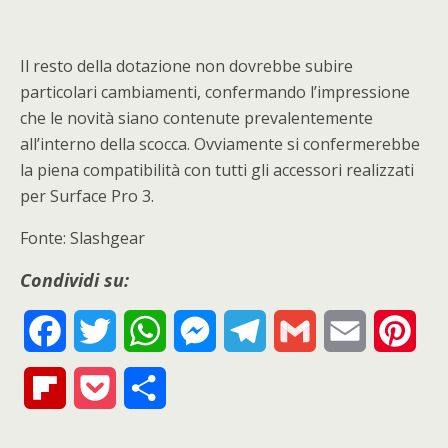
Il resto della dotazione non dovrebbe subire
particolari cambiamenti, confermando l’impressione
che le novità siano contenute prevalentemente
all’interno della scocca. Ovviamente si confermerebbe
la piena compatibilità con tutti gli accessori realizzati
per Surface Pro 3.
Fonte: Slashgear
Condividi su:
F
T
W
M
T
G
E
P
a
w
h
e
e
m
m
i
F
P
S
c
i
a
s
l
a
a
n
l
o
h