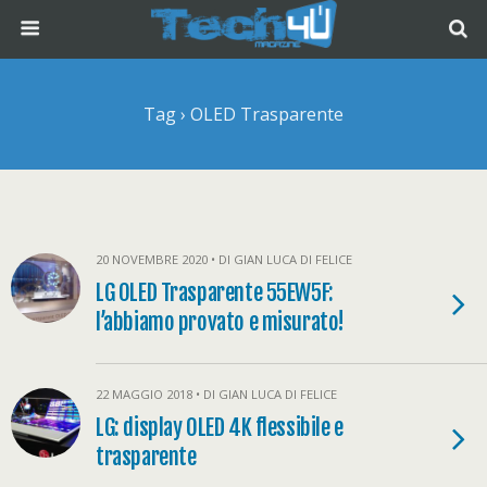
Tag › OLED Trasparente
20 NOVEMBRE 2020 • DI GIAN LUCA DI FELICE
LG OLED Trasparente 55EW5F:
l’abbiamo provato e misurato!
22 MAGGIO 2018 • DI GIAN LUCA DI FELICE
LG: display OLED 4K flessibile e
trasparente