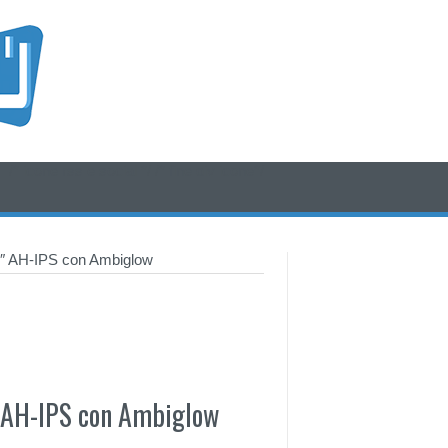
/* icone rss e social */
/* fine div icone*/
″ AH-IPS con Ambiglow
 AH-IPS con Ambiglow