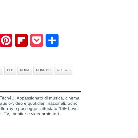
mail
Pinterest
Flipboard
Pocket
Share
D
LED
MODA
MONITOR
PHILIPS
di Tech4U. Appassionato di musica, cinema
i audio-video e quotidiani nazionali. Sono
lu-ray e posseggo l’attestato “ISF Level
di TV, monitor e videoproiettori.