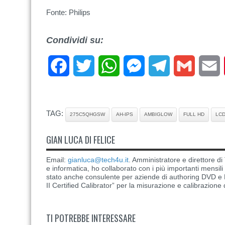
Fonte: Philips
Condividi su:
Facebook
Twitter
WhatsApp
Messenger
Telegram
Gmail
E
TAG:
275C5QHGSW
AH-IPS
AMBIGLOW
FULL HD
LC
GIAN LUCA DI FELICE
Email:
gianluca@tech4u.it
. Amministratore e direttore 
e informatica, ho collaborato con i più importanti mensil
stato anche consulente per aziende di authoring DVD e B
II Certified Calibrator” per la misurazione e calibrazione 
TI POTREBBE INTERESSARE