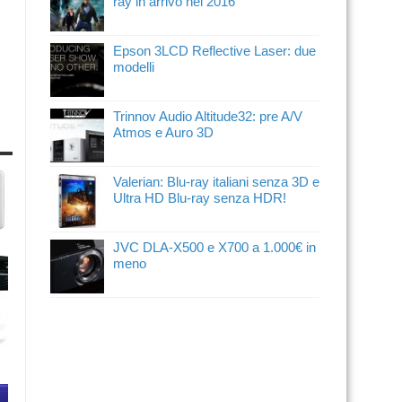
ray in arrivo nel 2016
Epson 3LCD Reflective Laser: due
modelli
Trinnov Audio Altitude32: pre A/V
Atmos e Auro 3D
Valerian: Blu-ray italiani senza 3D e
Ultra HD Blu-ray senza HDR!
JVC DLA-X500 e X700 a 1.000€ in
meno