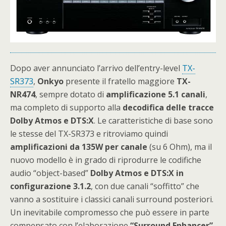
Dopo aver annunciato l’arrivo dell’entry-level
TX-
SR373
,
Onkyo
presente il fratello maggiore
TX-
NR474
, sempre dotato di
amplificazione 5.1 canali
,
ma completo di supporto alla
decodifica delle tracce
Dolby Atmos e DTS:X
. Le caratteristiche di base sono
le stesse del TX-SR373 e ritroviamo quindi
amplificazioni da 135W per canale
(su 6 Ohm), ma il
nuovo modello è in grado di riprodurre le codifiche
audio “object-based”
Dolby Atmos e DTS:X in
configurazione 3.1.2
, con due canali “soffitto” che
vanno a sostituire i classici canali surround posteriori.
Un inevitabile compromesso che può essere in parte
compensato con l’elaborazione
“Surround Enhancer”