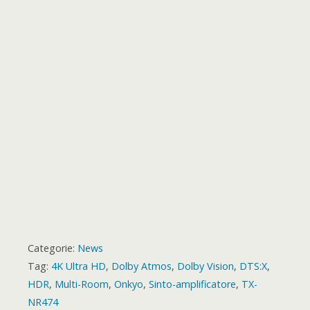
o
t
k
p
e
m
s
a
r
t
r
d
Categorie:
News
Tag:
4K Ultra HD
,
Dolby Atmos
,
Dolby Vision
,
DTS:X
,
HDR
,
Multi-Room
,
Onkyo
,
Sinto-amplificatore
,
TX-
NR474