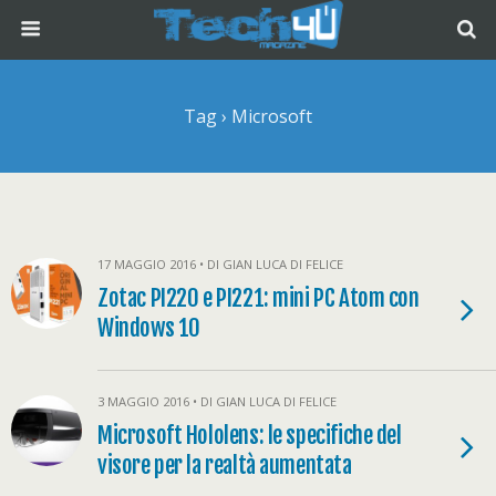
Tag › Microsoft
17 MAGGIO 2016 • DI GIAN LUCA DI FELICE
Zotac PI220 e PI221: mini PC Atom con
Windows 10
3 MAGGIO 2016 • DI GIAN LUCA DI FELICE
Microsoft Hololens: le specifiche del
visore per la realtà aumentata