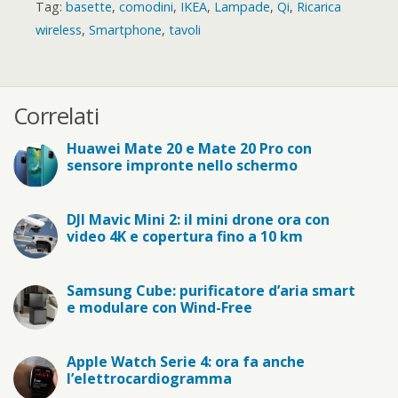
Tag:
basette
,
comodini
,
IKEA
,
Lampade
,
Qi
,
Ricarica
wireless
,
Smartphone
,
tavoli
Correlati
Huawei Mate 20 e Mate 20 Pro con
sensore impronte nello schermo
DJI Mavic Mini 2: il mini drone ora con
video 4K e copertura fino a 10 km
Samsung Cube: purificatore d’aria smart
e modulare con Wind-Free
Apple Watch Serie 4: ora fa anche
l’elettrocardiogramma