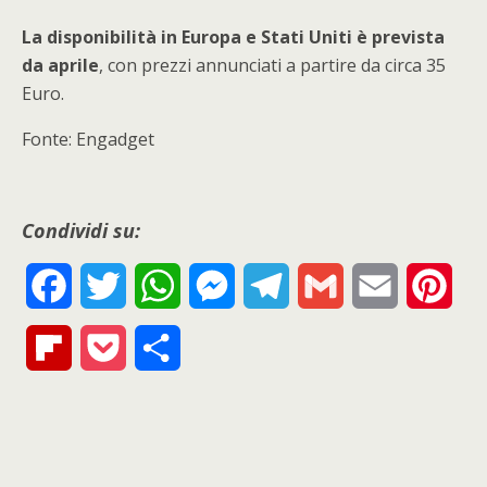
La disponibilità in Europa e Stati Uniti è prevista
da aprile
, con prezzi annunciati a partire da circa 35
Euro.
Fonte: Engadget
Condividi su:
F
T
W
M
T
G
E
P
a
w
h
e
e
m
m
i
F
P
S
c
i
a
s
l
a
a
n
l
o
h
e
t
t
s
e
i
i
t
i
c
a
b
t
s
e
g
l
l
e
p
k
r