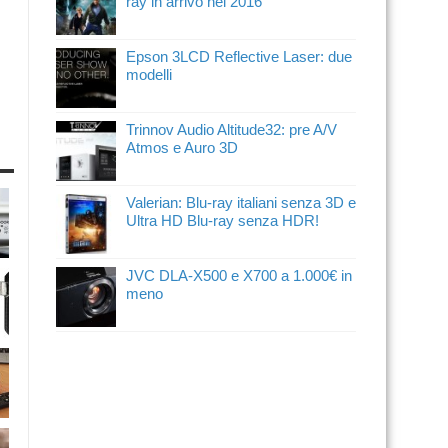
ray in arrivo nel 2016
Epson 3LCD Reflective Laser: due
modelli
Trinnov Audio Altitude32: pre A/V
Atmos e Auro 3D
Valerian: Blu-ray italiani senza 3D e
Ultra HD Blu-ray senza HDR!
JVC DLA-X500 e X700 a 1.000€ in
meno