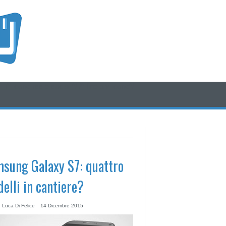
/* icone rss e social */
/* fine div icone*/
sung Galaxy S7: quattro
elli in cantiere?
 Luca Di Felice
14 Dicembre 2015