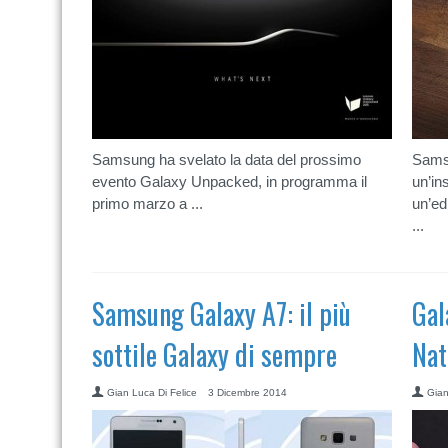
Samsung ha svelato la data del prossimo
Samsu
evento Galaxy Unpacked, in programma il
un’in
primo marzo a ...
un’ed
...
Samsung Galaxy A7: il più
Gal
sottile Galaxy di sempre
Nat
Gian Luca Di Felice
3 Dicembre 2014
Gian