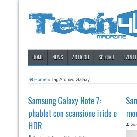
HOME
NEWS
ARTICOLI
SPECIALI
EVENTI
Home
»
Tag Archivi: Galaxy
Samsung Galaxy Note 7:
Sam
phablet con scansione iride e
mod
HDR
Gian