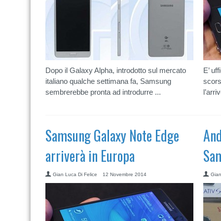
Dopo il Galaxy Alpha, introdotto sul mercato
E’ uff
italiano qualche settimana fa, Samsung
scor
sembrerebbe pronta ad introdurre ...
l’arri
Samsung Galaxy Note Edge
And
arriverà in Europa
Sam
Gian Luca Di Felice
12 Novembre 2014
Gian