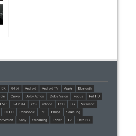
8K
64 bit
Android
Android TV
Apple
Bluetooth
ole
Curvo
Dolby Atmos
Dolby Vision
Focus
Full HD
EVC
IFA 2014
iOS
iPhone
LCD
LG
Microsoft
OLED
Panasonic
PC
Philips
Samsung
artWatch
Sony
Streaming
Tablet
TV
Ultra HD