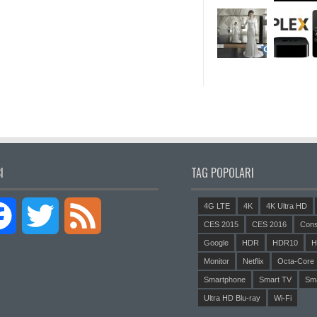
I
TAG POPOLARI
4G LTE
4K
4K Ultra HD
Facebook
Twitter
Feed
CES 2015
CES 2016
Cons
Google
HDR
HDR10
H
Monitor
Netflix
Octa-Core
Smartphone
Smart TV
Sm
Ultra HD Blu-ray
Wi-Fi