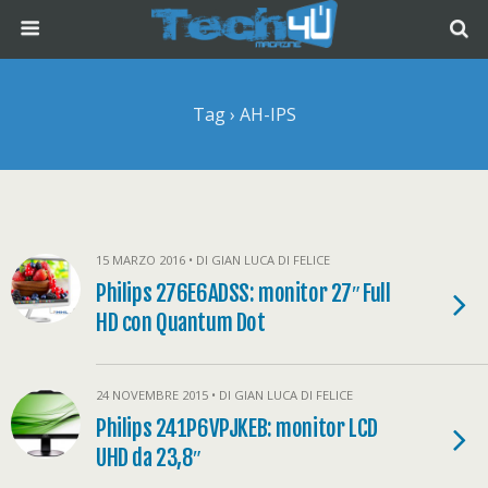
Tag › AH-IPS
15 MARZO 2016 • DI GIAN LUCA DI FELICE
Philips 276E6ADSS: monitor 27″ Full
HD con Quantum Dot
24 NOVEMBRE 2015 • DI GIAN LUCA DI FELICE
Philips 241P6VPJKEB: monitor LCD
UHD da 23,8″