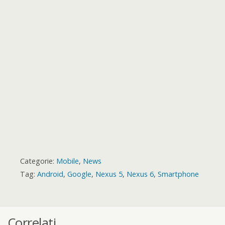
k
p
e
m
s
a
r
t
r
d
Categorie:
Mobile
,
News
Tag:
Android
,
Google
,
Nexus 5
,
Nexus 6
,
Smartphone
Correlati