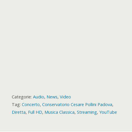
k
p
e
m
s
a
r
t
r
d
Categorie:
Audio
,
News
,
Video
Tag:
Concerto
,
Conservatorio Cesare Pollini Padova
,
Diretta
,
Full HD
,
Musica Classica
,
Streaming
,
YouTube