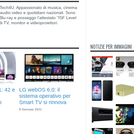
di Tech4U. Appassionato di musica, cinema
i audio-video e quotidiani nazionali. Sono
lu-ray e posseggo l’attestato “ISF Level
di TV, monitor e videoproiettori.
NOTIZIE PER IMMAGINI
: 42 e
LG webOS 6.0: il
ù
sistema operativo per
o
Smart TV si rinnova
8 Gennaio 2021