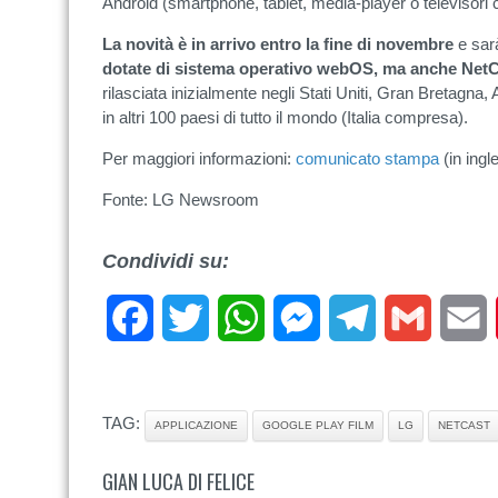
Android (smartphone, tablet, media-player o televisori
La novità è in arrivo entro la fine di novembre
e sar
dotate di sistema operativo webOS, ma anche NetCa
rilasciata inizialmente negli Stati Uniti, Gran Bretagn
in altri 100 paesi di tutto il mondo (Italia compresa).
Per maggiori informazioni:
comunicato stampa
(in ingl
Fonte: LG Newsroom
Condividi su:
Facebook
Twitter
WhatsApp
Messenger
Telegram
Gmail
E
TAG:
APPLICAZIONE
GOOGLE PLAY FILM
LG
NETCAST
GIAN LUCA DI FELICE