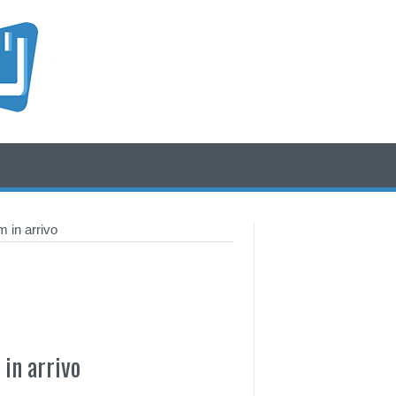
/* icone rss e social */
/* fine div icone*/
 in arrivo
in arrivo