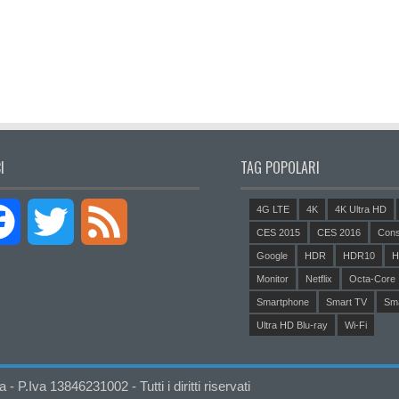
I
TAG POPOLARI
4G LTE
4K
4K Ultra HD
Facebook
Twitter
Feed
CES 2015
CES 2016
Cons
Google
HDR
HDR10
H
Monitor
Netflix
Octa-Core
Smartphone
Smart TV
Sm
Ultra HD Blu-ray
Wi-Fi
P.Iva 13846231002 - Tutti i diritti riservati