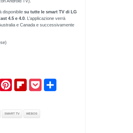
 con Android TV).
à disponibile
su tutte le smart TV di LG
st 4.5 e 4.0
. L’applicazione verrà
a, Australia e Canada e successivamente
ese)
mail
Pinterest
Flipboard
Pocket
Share
SMART TV
WEBOS