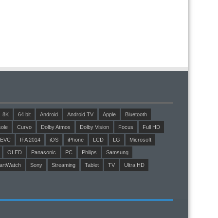
8K
64 bit
Android
Android TV
Apple
Bluetooth
ole
Curvo
Dolby Atmos
Dolby Vision
Focus
Full HD
EVC
IFA 2014
iOS
iPhone
LCD
LG
Microsoft
OLED
Panasonic
PC
Philips
Samsung
artWatch
Sony
Streaming
Tablet
TV
Ultra HD