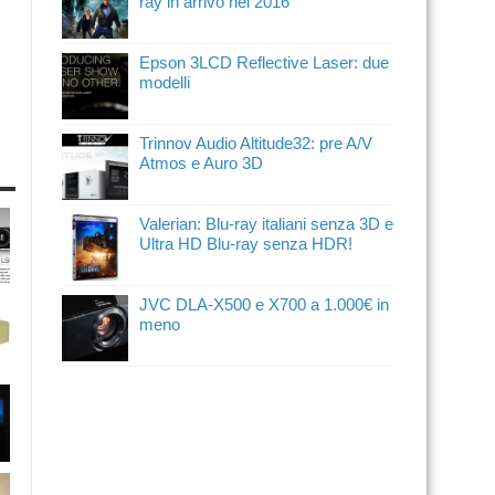
ray in arrivo nel 2016
Epson 3LCD Reflective Laser: due
modelli
Trinnov Audio Altitude32: pre A/V
Atmos e Auro 3D
Valerian: Blu-ray italiani senza 3D e
Ultra HD Blu-ray senza HDR!
JVC DLA-X500 e X700 a 1.000€ in
meno