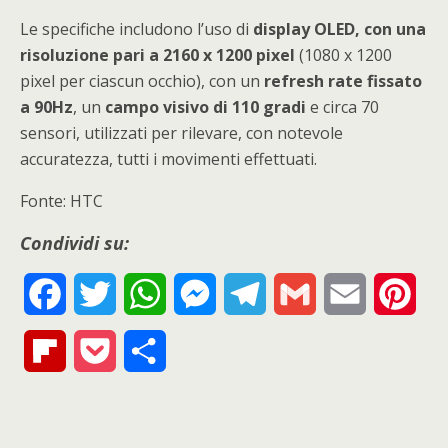
Le specifiche includono l’uso di
display OLED, con una
risoluzione pari a 2160 x 1200 pixel
(1080 x 1200
pixel per ciascun occhio), con un
refresh rate fissato
a 90Hz
, un
campo visivo di 110 gradi
e circa 70
sensori, utilizzati per rilevare, con notevole
accuratezza, tutti i movimenti effettuati.
Fonte: HTC
Condividi su:
F
T
W
M
T
G
E
P
a
w
h
e
e
m
m
i
F
P
S
c
i
a
s
l
a
a
n
l
o
h
e
t
t
s
e
i
i
t
i
c
a