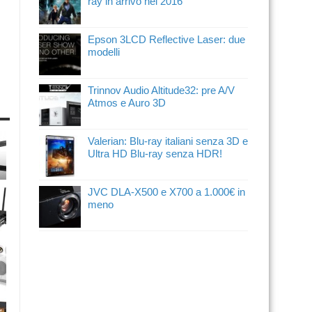
ray in arrivo nel 2016
Epson 3LCD Reflective Laser: due
modelli
Trinnov Audio Altitude32: pre A/V
Atmos e Auro 3D
Valerian: Blu-ray italiani senza 3D e
Ultra HD Blu-ray senza HDR!
JVC DLA-X500 e X700 a 1.000€ in
meno