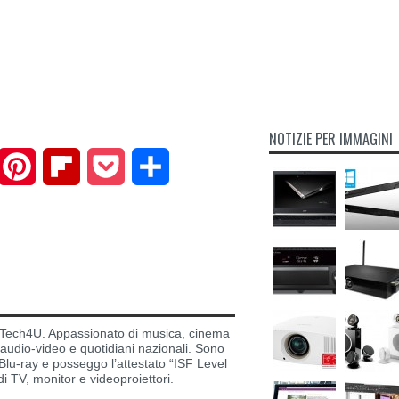
NOTIZIE PER IMMAGINI
mail
Pinterest
Flipboard
Pocket
Share
di Tech4U. Appassionato di musica, cinema
i audio-video e quotidiani nazionali. Sono
lu-ray e posseggo l’attestato “ISF Level
di TV, monitor e videoproiettori.