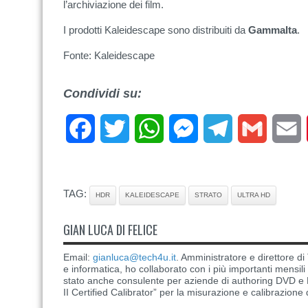
l’archiviazione dei film.
I prodotti Kaleidescape sono distribuiti da
Gammalta
.
Fonte: Kaleidescape
Condividi su:
Facebook
Twitter
WhatsApp
Messenger
Telegram
Gmail
E
TAG:
HDR
KALEIDESCAPE
STRATO
ULTRA HD
GIAN LUCA DI FELICE
Email:
gianluca@tech4u.it
. Amministratore e direttore 
e informatica, ho collaborato con i più importanti mensil
stato anche consulente per aziende di authoring DVD e B
II Certified Calibrator” per la misurazione e calibrazione 