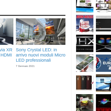
via XR
Sony Crystal LED: in
n HDMI
arrivo nuovi moduli Micro
LED professionali
7 Gennaio 2021