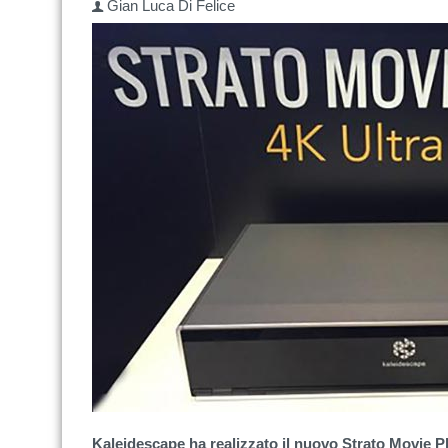
Gian Luca Di Felice
Kaleidescape ha realizzato il nuovo Strato Movie P