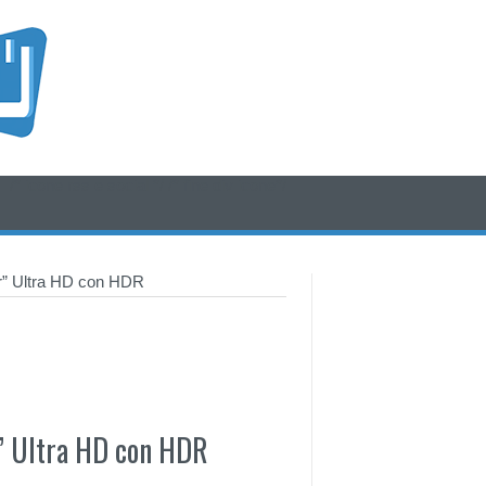
/* icone rss e social */
/* fine div icone*/
er” Ultra HD con HDR
r” Ultra HD con HDR