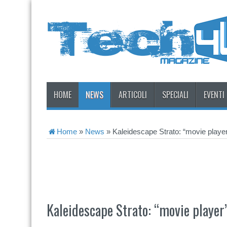
HOME
NEWS
ARTICOLI
SPECIALI
EVENTI
Home
»
News
»
Kaleidescape Strato: “movie play
Kaleidescape Strato: “movie playe