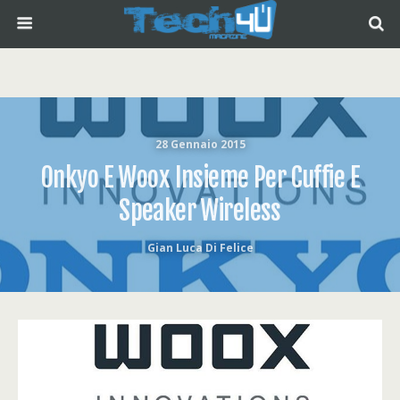
28 Gennaio 2015
Onkyo E Woox Insieme Per Cuffie E
Speaker Wireless
Gian Luca Di Felice