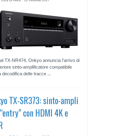
 Luca Di Felice
22 Febbraio 2017
 al TX-NR474, Onkyo annuncia l’arrivo di
teriore sinto-amplificatore compatibile
 decodifica delle tracce ...
yo TX-SR373: sinto-ampli
 “entry” con HDMI 4K e
R