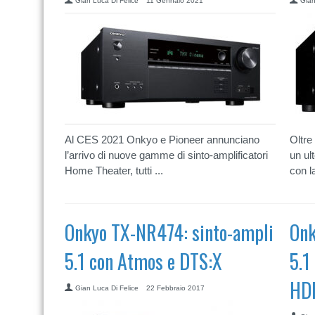
Gian Luca Di Felice
11 Gennaio 2021
Gian
Al CES 2021 Onkyo e Pioneer annunciano
Oltre
l’arrivo di nuove gamme di sinto-amplificatori
un ul
Home Theater, tutti ...
con la
Onkyo TX-NR474: sinto-ampli
Onk
5.1 con Atmos e DTS:X
5.1
HD
Gian Luca Di Felice
22 Febbraio 2017