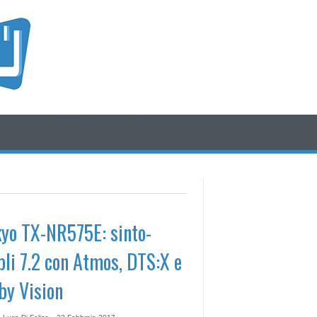
/* icone rss e social */
/* fine div icone*/
yo TX-NR575E: sinto-
li 7.2 con Atmos, DTS:X e
by Vision