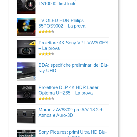
LS10000: first look
TV OLED HDR Philips
55POS9002 – La prova
Proiettore 4K Sony VPL-VW300ES
– La prova
BDA: specifiche preliminari dei Blu-
ray UHD
Proiettore DLP 4K HDR Laser
Optoma UHZ65 – La prova
Marantz AV8802: pre A/V 13.2ch
Atmos e Auro-3D
Sony Pictures: primi Ultra HD Blu-