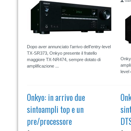
Gian
Dopo aver annunciato l’arrivo dell’entry-level
TX-SR373, Onkyo presente il fratello
Onkyo
maggiore TX-NR474, sempre dotato di
ampli
amplificazione ...
level
Onkyo: in arrivo due
Onk
sintoampli top e un
sin
pre/processore
DT