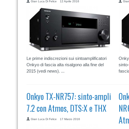
Gian Luca Di Felice
12 Aprile 2016
Gian
Le prime indiscrezioni sui sintoamplificatori
Onkyo
Onkyo di fascia alta risalgono alla fine del
sinto
2015 (vedi news). ...
fasci
Onkyo TX-NR757: sinto-ampli
Onk
7.2 con Atmos, DTS:X e THX
NR6
Atm
Gian Luca Di Felice
17 Marzo 2016