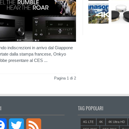
do indiscrezioni in arrivo dal Giappone
ortate dalla stampa francese, Onkyo
bbe presentare al CES ...
Pagina 1 di 2
I
TAG POPOLARI
4G LTE
4K
4K Ultra HD
Facebook
Twitter
Feed