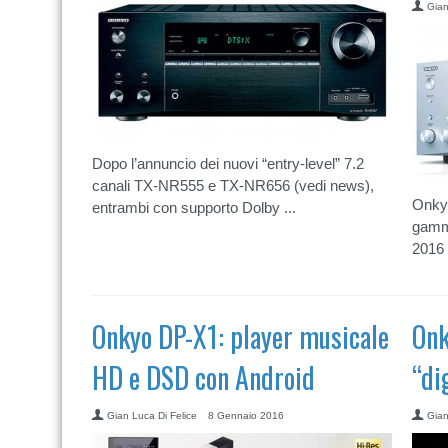
Gian
Dopo l’annuncio dei nuovi “entry-level” 7.2
canali TX-NR555 e TX-NR656 (vedi news),
Onkyo
entrambi con supporto Dolby ...
gamma
2016 
Onkyo DP-X1: player musicale
Onk
HD e DSD con Android
“di
Gian Luca Di Felice
8 Gennaio 2016
Gian