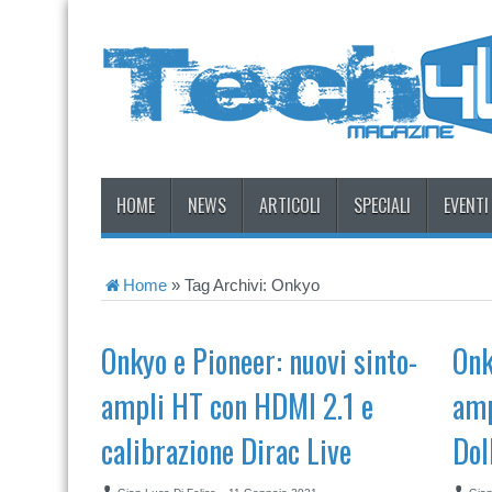
HOME
NEWS
ARTICOLI
SPECIALI
EVENTI
Home
»
Tag Archivi: Onkyo
Onkyo e Pioneer: nuovi sinto-
Onk
ampli HT con HDMI 2.1 e
amp
calibrazione Dirac Live
Dol