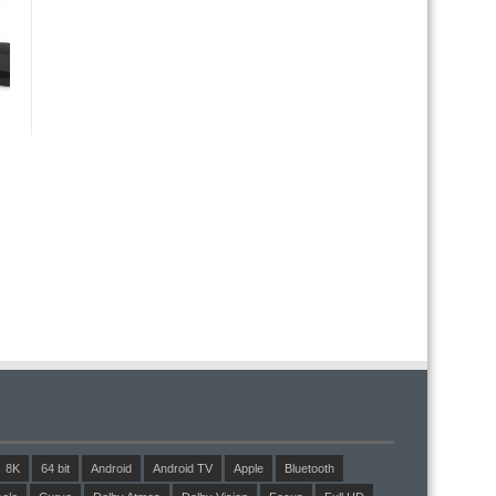
8K
64 bit
Android
Android TV
Apple
Bluetooth