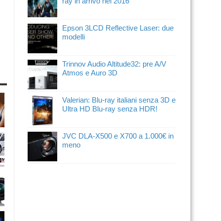
ray in arrivo nel 2016
Epson 3LCD Reflective Laser: due
modelli
Trinnov Audio Altitude32: pre A/V
Atmos e Auro 3D
Valerian: Blu-ray italiani senza 3D e
Ultra HD Blu-ray senza HDR!
JVC DLA-X500 e X700 a 1.000€ in
meno