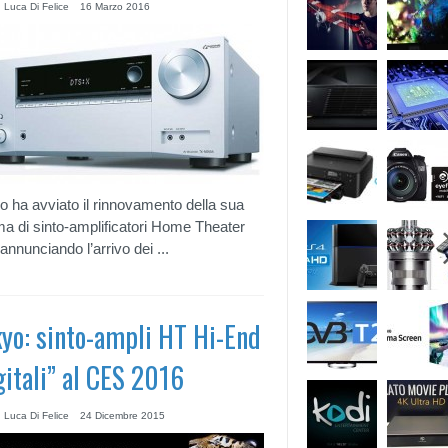
 Luca Di Felice
16 Marzo 2016
 ha avviato il rinnovamento della sua
 di sinto-amplificatori Home Theater
annunciando l’arrivo dei ...
yo: sinto-ampli HT Hi-End
gitali” al CES 2016
 Luca Di Felice
24 Dicembre 2015