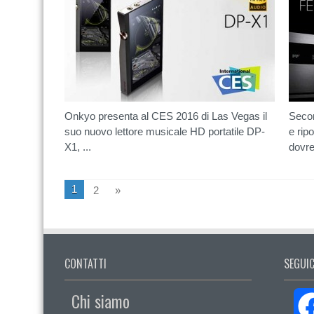
Onkyo presenta al CES 2016 di Las Vegas il
Secon
suo nuovo lettore musicale HD portatile DP-
e rip
X1, ...
dovre
1
2
»
CONTATTI
SEGUIC
Chi siamo