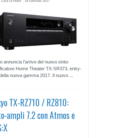
 Luca Di Felice
19 Gennaio 2017
 annuncia l’arrivo del nuovo sinto-
ficatore Home Theater TX-SR373, entry-
 della nuova gamma 2017. Il nuovo ...
yo TX-RZ710 / RZ810:
to-ampli 7.2 con Atmos e
S:X