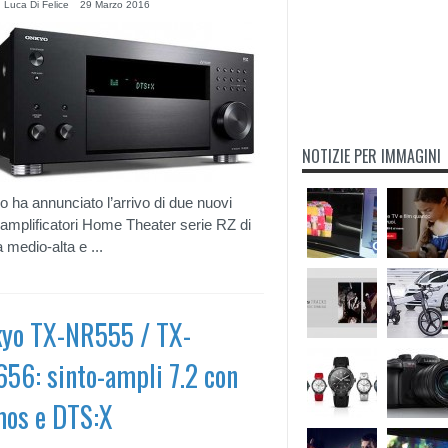
 Luca Di Felice
29 Marzo 2016
NOTIZIE PER IMMAGINI
 ha annunciato l’arrivo di due nuovi
-amplificatori Home Theater serie RZ di
a medio-alta e ...
yo TX-NR555 / TX-
56: sinto-ampli 7.2 con
os e DTS:X