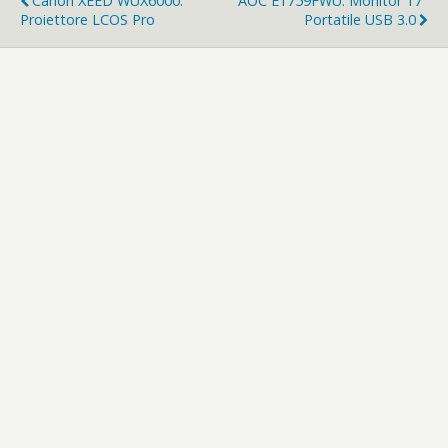
Canon XEED WUX6000:
AOC E1759FWU: Monitor 17"
Proiettore LCOS Pro
Portatile USB 3.0