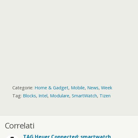
r
t
r
d
Categorie:
Home & Gadget
,
Mobile
,
News
,
Week
Tag:
Blocks
,
Intel
,
Modulare
,
SmartWatch
,
Tizen
Correlati
TAG Heuer Connected: smartwatch