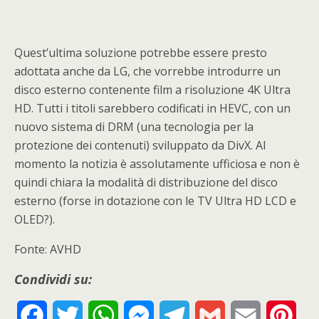
Quest’ultima soluzione potrebbe essere presto
adottata anche da LG, che vorrebbe introdurre un
disco esterno contenente film a risoluzione 4K Ultra
HD. Tutti i titoli sarebbero codificati in HEVC, con un
nuovo sistema di DRM (una tecnologia per la
protezione dei contenuti) sviluppato da DivX. Al
momento la notizia è assolutamente ufficiosa e non è
quindi chiara la modalità di distribuzione del disco
esterno (forse in dotazione con le TV Ultra HD LCD e
OLED?).
Fonte: AVHD
Condividi su:
F
T
W
M
T
G
E
P