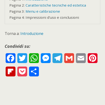
Pagina 2:
Caratteristiche tecniche ed estetica
Pagina 3:
Menu e calibrazione
Pagina 4:
Impressioni d'uso e conclusioni
Torna a:
Introduzione
Condividi su:
F
T
W
M
T
G
E
P
a
w
h
e
e
m
m
i
F
P
S
c
i
a
s
l
a
a
n
l
o
h
e
t
t
s
e
i
i
t
i
c
a
b
t
s
e
g
l
l
e
p
k
r