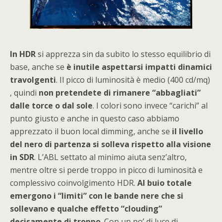
In HDR
si apprezza sin da subito lo stesso equilibrio di
base, anche se
è inutile aspettarsi impatti dinamici
travolgenti
. Il picco di luminosità è medio (400 cd/mq)
, quindi
non pretendete di rimanere “abbagliati”
dalle torce o dal sole
. I colori sono invece “carichi” al
punto giusto e anche in questo caso abbiamo
apprezzato il buon local dimming, anche se
il livello
del nero di partenza si solleva rispetto alla visione
in SDR
. L’ABL settato al minimo aiuta senz’altro,
mentre oltre si perde troppo in picco di luminosità e
complessivo coinvolgimento HDR.
Al buio totale
emergono i “limiti” con le bande nere che si
sollevano e qualche effetto “clouding”
decisamente di troppo
. Con un po’ di luce di