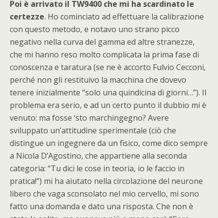
Poi è arrivato il TW9400 che mi ha scardinato le
certezze
. Ho cominciato ad effettuare la calibrazione
con questo metodo, e notavo uno strano picco
negativo nella curva del gamma ed altre stranezze,
che mi hanno reso molto complicata la prima fase di
conoscenza e taratura (se ne è accorto Fulvio Cecconi,
perché non gli restituivo la macchina che dovevo
tenere inizialmente “solo una quindicina di giorni…”). Il
problema era serio, e ad un certo punto il dubbio mi è
venuto: ma fosse ‘sto marchingegno? Avere
sviluppato un’attitudine sperimentale (ciò che
distingue un ingegnere da un fisico, come dico sempre
a Nicola D’Agostino, che appartiene alla seconda
categoria: “Tu dici le cose in teoria, io le faccio in
pratica!”) mi ha aiutato nella circolazione del neurone
libero che vaga sconsolato nel mio cervello, mi sono
fatto una domanda e dato una risposta. Che non è