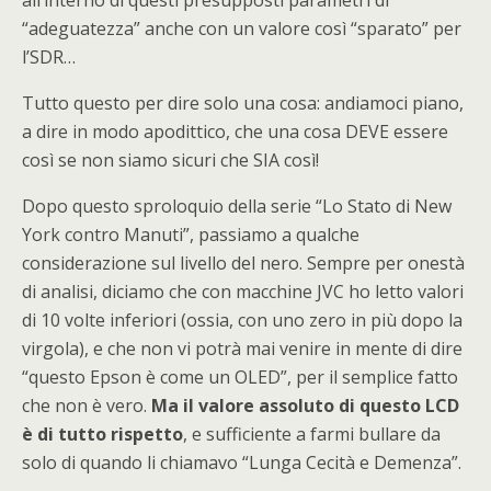
all’interno di questi presupposti parametri di
“adeguatezza” anche con un valore così “sparato” per
l’SDR…
Tutto questo per dire solo una cosa: andiamoci piano,
a dire in modo apodittico, che una cosa DEVE essere
così se non siamo sicuri che SIA così!
Dopo questo sproloquio della serie “Lo Stato di New
York contro Manuti”, passiamo a qualche
considerazione sul livello del nero. Sempre per onestà
di analisi, diciamo che con macchine JVC ho letto valori
di 10 volte inferiori (ossia, con uno zero in più dopo la
virgola), e che non vi potrà mai venire in mente di dire
“questo Epson è come un OLED”, per il semplice fatto
che non è vero.
Ma il valore assoluto di questo LCD
è di tutto rispetto
, e sufficiente a farmi bullare da
solo di quando li chiamavo “Lunga Cecità e Demenza”.