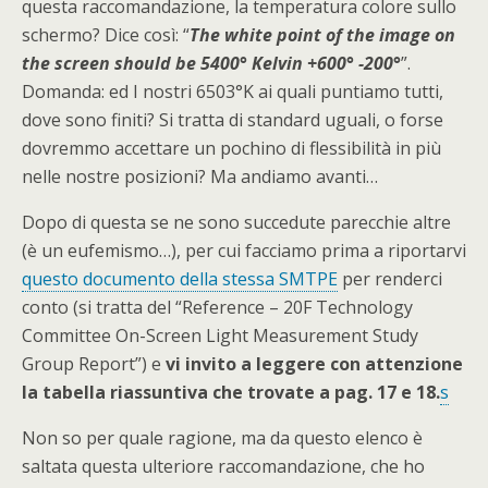
questa raccomandazione, la temperatura colore sullo
schermo? Dice così: “
The white point of the image on
the screen should be 5400° Kelvin +600° -200°
”.
Domanda: ed I nostri 6503°K ai quali puntiamo tutti,
dove sono finiti? Si tratta di standard uguali, o forse
dovremmo accettare un pochino di flessibilità in più
nelle nostre posizioni? Ma andiamo avanti…
Dopo di questa se ne sono succedute parecchie altre
(è un eufemismo…), per cui facciamo prima a riportarvi
questo documento della stessa SMTPE
per renderci
conto (si tratta del “Reference – 20F Technology
Committee On-Screen Light Measurement Study
Group Report”) e
vi invito a leggere con attenzione
la tabella riassuntiva che trovate a pag. 17 e 18.
s
Non so per quale ragione, ma da questo elenco è
saltata questa ulteriore raccomandazione, che ho