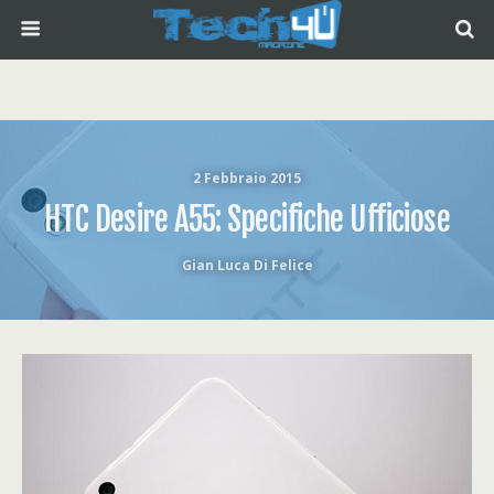
2 Febbraio 2015
HTC Desire A55: Specifiche Ufficiose
Gian Luca Di Felice