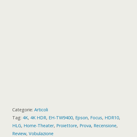
o
t
k
p
e
m
s
a
r
t
r
d
Categorie:
Articoli
Tag:
4K
,
4K HDR
,
EH-TW9400
,
Epson
,
Focus
,
HDR10
,
HLG
,
Home-Theater
,
Proiettore
,
Prova
,
Recensione
,
Review
,
Vobulazione