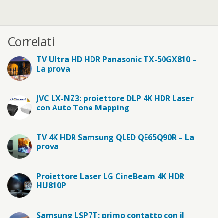
Correlati
TV Ultra HD HDR Panasonic TX-50GX810 –
La prova
JVC LX-NZ3: proiettore DLP 4K HDR Laser
con Auto Tone Mapping
TV 4K HDR Samsung QLED QE65Q90R – La
prova
Proiettore Laser LG CineBeam 4K HDR
HU810P
Samsung LSP7T: primo contatto con il