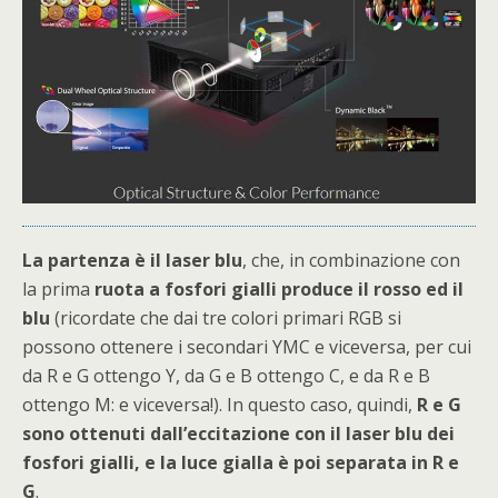
La partenza è il laser blu
, che, in combinazione con
la prima
ruota a fosfori gialli produce il rosso ed il
blu
(ricordate che dai tre colori primari RGB si
possono ottenere i secondari YMC e viceversa, per cui
da R e G ottengo Y, da G e B ottengo C, e da R e B
ottengo M: e viceversa!). In questo caso, quindi,
R e G
sono ottenuti dall’eccitazione con il laser blu dei
fosfori gialli, e la luce gialla è poi separata in R e
G
.