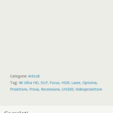
r
t
r
d
Categorie:
Articoli
Tag:
4K Ultra HD
,
DLP
,
Focus
,
HDR
,
Laser
,
Optoma
,
Proiettore
,
Prova
,
Recensione
,
UHZ65
,
Videoproiettore