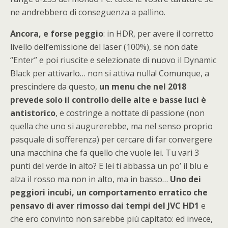
ne andrebbero di conseguenza a pallino.
Ancora, e forse peggio
: in HDR, per avere il corretto
livello dell’emissione del laser (100%), se non date
“Enter” e poi riuscite e selezionate di nuovo il Dynamic
Black per attivarlo… non si attiva nulla! Comunque, a
prescindere da questo,
un menu che nel 2018
prevede solo il controllo delle alte e basse luci è
antistorico
, e costringe a nottate di passione (non
quella che uno si augurerebbe, ma nel senso proprio
pasquale di sofferenza) per cercare di far convergere
una macchina che fa quello che vuole lei. Tu vari 3
punti del verde in alto? E lei ti abbassa un po’ il blu e
alza il rosso ma non in alto, ma in basso…
Uno dei
peggiori incubi, un comportamento erratico che
pensavo di aver rimosso dai tempi del JVC HD1
e
che ero convinto non sarebbe più capitato: ed invece,