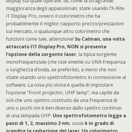
display sul quale operate. Se, come la stragrande
maggioranza degli appassionati, state usando l’X-Rite
i1 Display Pro, ovvero il colorimetro che ha
probabilmente il miglior rapporto prezzo/prestazioni
sul mercato, o qualunque altro colorimetro che
funzioni come tale, attenzione!
Su Calman, una volta
attaccato l’i1 Display Pro, NON si presenta
l’opzione della sorgente laser
, la tipica sorgente
monofrequenziale (che cioè emette su UNA frequenza
o lunghezza d’onda, se preferite), a meno che non
stiate usando uno spettrofotometro in connessione al
software. La cosa più vicina è quella di impostare
l’opzione “Front projector, UHP lamp”, ma capite da
soli che uno spettro costituito da una frequenza di
uno o pochi nm è ben diverso dallo spettro continuo
di una lampada UHP.
Uno spettrofotometro legge a
passi di 1, 2, massimo 3 nm
, ossia
è in grado di
scandire la radiazione del laser
.
Un colorimetro
,