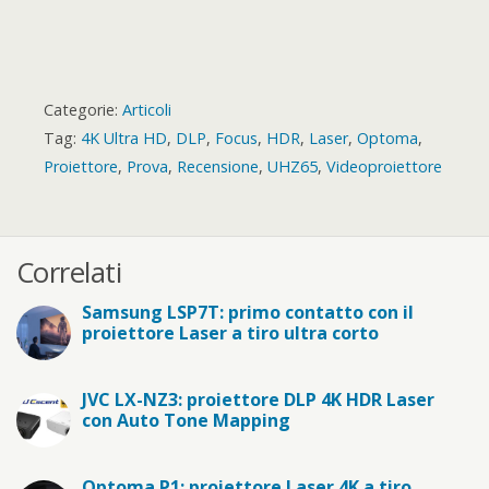
Categorie:
Articoli
Tag:
4K Ultra HD
,
DLP
,
Focus
,
HDR
,
Laser
,
Optoma
,
Proiettore
,
Prova
,
Recensione
,
UHZ65
,
Videoproiettore
Correlati
Samsung LSP7T: primo contatto con il
proiettore Laser a tiro ultra corto
JVC LX-NZ3: proiettore DLP 4K HDR Laser
con Auto Tone Mapping
Optoma P1: proiettore Laser 4K a tiro