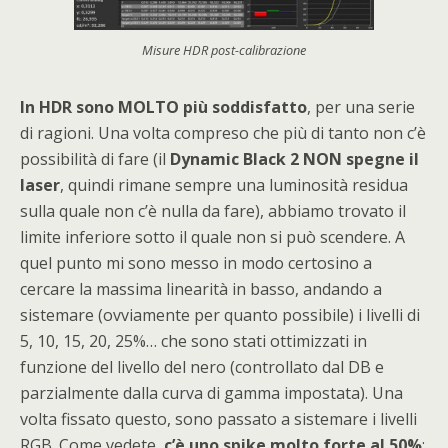
Misure HDR post-calibrazione
In HDR sono MOLTO più soddisfatto
, per una serie
di ragioni. Una volta compreso che più di tanto non c’è
possibilità di fare (il
Dynamic Black 2 NON spegne il
laser
, quindi rimane sempre una luminosità residua
sulla quale non c’è nulla da fare), abbiamo trovato il
limite inferiore sotto il quale non si può scendere. A
quel punto mi sono messo in modo certosino a
cercare la massima linearità in basso, andando a
sistemare (ovviamente per quanto possibile) i livelli di
5, 10, 15, 20, 25%… che sono stati ottimizzati in
funzione del livello del nero (controllato dal DB e
parzialmente dalla curva di gamma impostata). Una
volta fissato questo, sono passato a sistemare i livelli
RGB. Come vedete,
c’è uno spike molto forte al 50%
: