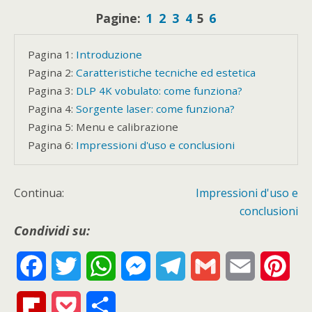
Pagine:
1
2
3
4
5
6
Pagina 1:
Introduzione
Pagina 2:
Caratteristiche tecniche ed estetica
Pagina 3:
DLP 4K vobulato: come funziona?
Pagina 4:
Sorgente laser: come funziona?
Pagina 5:
Menu e calibrazione
Pagina 6:
Impressioni d'uso e conclusioni
Continua:
Impressioni d'uso e
conclusioni
Condividi su:
F
T
W
M
T
G
E
P
a
w
h
e
e
m
m
i
F
P
S