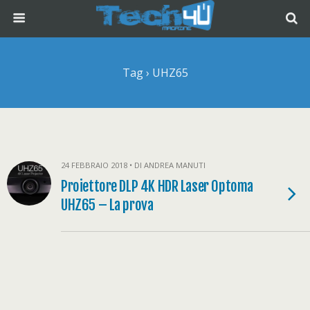
Tag › UHZ65
24 FEBBRAIO 2018 • DI ANDREA MANUTI
Proiettore DLP 4K HDR Laser Optoma
UHZ65 – La prova