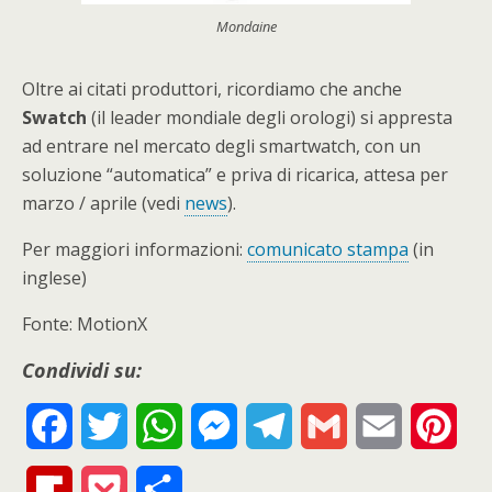
Mondaine
Oltre ai citati produttori, ricordiamo che anche
Swatch
(il leader mondiale degli orologi) si appresta
ad entrare nel mercato degli smartwatch, con un
soluzione “automatica” e priva di ricarica, attesa per
marzo / aprile (vedi
news
).
Per maggiori informazioni:
comunicato stampa
(in
inglese)
Fonte: MotionX
Condividi su:
F
T
W
M
T
G
E
P
a
w
h
e
e
m
m
i
F
P
S