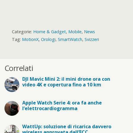
Categorie:
Home & Gadget
,
Mobile
,
News
Tag:
MotionX
,
Orologi
,
SmartWatch
,
Svizzeri
Correlati
DJI Mavic Mini 2: il mini drone ora con
video 4K e copertura fino a 10 km
Apple Watch Serie 4: ora fa anche
l’elettrocardiogramma
WattUp: soluzione di ricarica davvero
wireless approvata dall’FCC