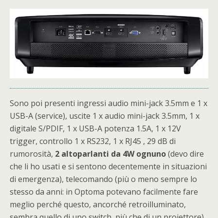
Sono poi presenti ingressi audio mini-jack 3.5mm e 1 x
USB-A (service), uscite 1 x audio mini-jack 3.5mm, 1 x
digitale S/PDIF, 1 x USB-A potenza 1.5A, 1 x 12V
trigger, controllo 1 x RS232, 1 x RJ45 , 29 dB di
rumorosità,
2 altoparlanti da 4W ognuno
(devo dire
che li ho usati e si sentono decentemente in situazioni
di emergenza), telecomando (più o meno sempre lo
stesso da anni: in Optoma potevano facilmente fare
meglio perché questo, ancorché retroilluminato,
sembra quello di uno switch, più che di un proiettore)