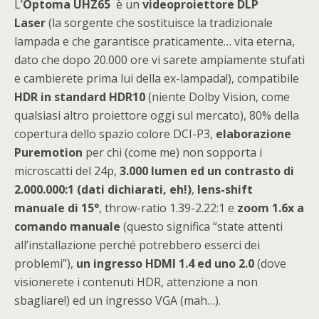
L’
Optoma UHZ65
è un
videoproiettore DLP
Laser
(la sorgente che sostituisce la tradizionale
lampada e che garantisce praticamente… vita eterna,
dato che dopo 20.000 ore vi sarete ampiamente stufati
e cambierete prima lui della ex-lampada!), compatibile
HDR in standard HDR10
(niente Dolby Vision, come
qualsiasi altro proiettore oggi sul mercato), 80% della
copertura dello spazio colore DCI-P3,
elaborazione
Puremotion
per chi (come me) non sopporta i
microscatti del 24p,
3.000 lumen ed un contrasto di
2.000.000:1 (dati dichiarati, eh!)
,
lens-shift
manuale di 15°
, throw-ratio 1.39-2.22:1 e
zoom 1.6x a
comando manuale
(questo significa “state attenti
all’installazione perché potrebbero esserci dei
problemi”),
un ingresso HDMI 1.4 ed uno 2.0
(dove
visionerete i contenuti HDR, attenzione a non
sbagliare!) ed un ingresso VGA (mah…).