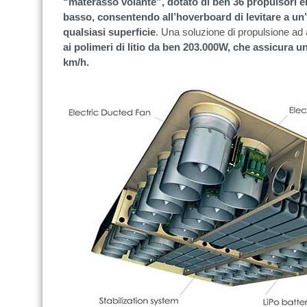
“materasso volante”, dotato di ben 36 propulsori ele
basso, consentendo all’hoverboard di levitare a un’a
qualsiasi superficie
. Una soluzione di propulsione ad
ai polimeri di litio da ben 203.000W, che assicura u
km/h.