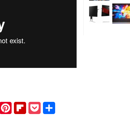
mail
Pinterest
Flipboard
Pocket
Share