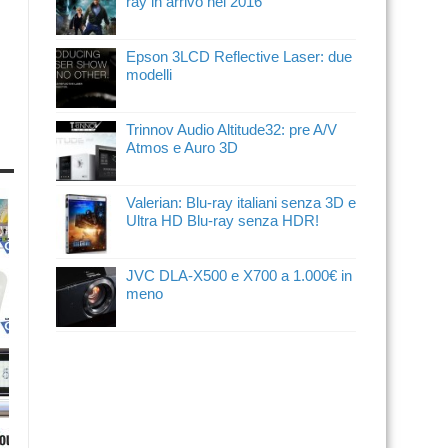
ray in arrivo nel 2016
Epson 3LCD Reflective Laser: due
modelli
Trinnov Audio Altitude32: pre A/V
Atmos e Auro 3D
Valerian: Blu-ray italiani senza 3D e
Ultra HD Blu-ray senza HDR!
JVC DLA-X500 e X700 a 1.000€ in
meno