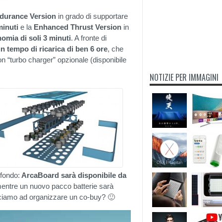
durance Version
in grado di supportare
minuti
e la
Enhanced Thrust Version
in
omia di soli 3 minuti
. A fronte di
n tempo di ricarica di ben 6 ore
, che
on “turbo charger” opzionale (disponibile
NOTIZIE PER IMMAGINI
ofondo:
ArcaBoard sarà disponibile da
mentre un nuovo pacco batterie sarà
usciamo ad organizzare un co-buy? 🙂