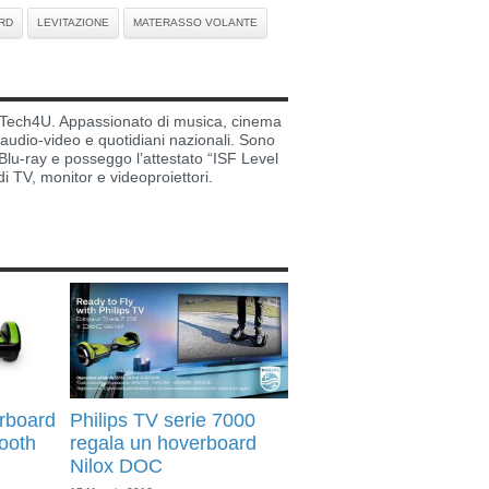
RD
LEVITAZIONE
MATERASSO VOLANTE
di Tech4U. Appassionato di musica, cinema
i audio-video e quotidiani nazionali. Sono
lu-ray e posseggo l’attestato “ISF Level
di TV, monitor e videoproiettori.
rboard
Philips TV serie 7000
ooth
regala un hoverboard
Nilox DOC