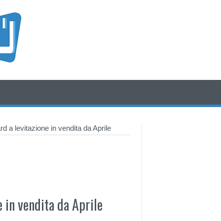
/* icone rss e social */
/* fine div icone*/
 a levitazione in vendita da Aprile
 in vendita da Aprile