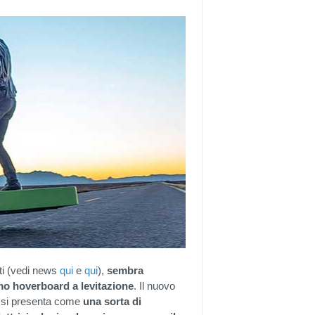
nti (vedi news
qui
e
qui
),
sembra
mo hoverboard a levitazione
. Il nuovo
n si presenta come
una sorta di