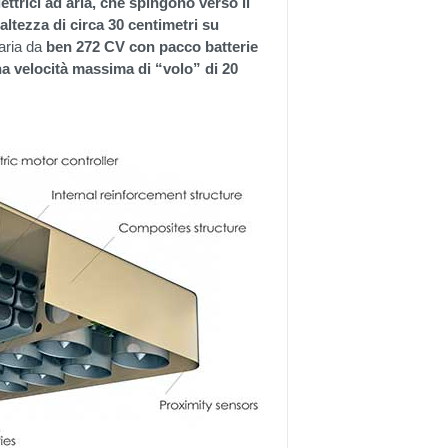
ttrici ad aria, che spingono verso il
ltezza di circa 30 centimetri su
 aria da
ben 272 CV con pacco batterie
na velocità massima di “volo” di 20