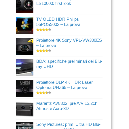
LS10000: first look
TV OLED HDR Philips
55POS9002 – La prova
Proiettore 4K Sony VPL-VW300ES
– La prova
BDA: specifiche preliminari dei Blu-
ray UHD
Proiettore DLP 4K HDR Laser
Optoma UHZ65 – La prova
Marantz AV8802: pre A/V 13.2ch
Atmos e Auro-3D
Sony Pictures: primi Ultra HD Blu-