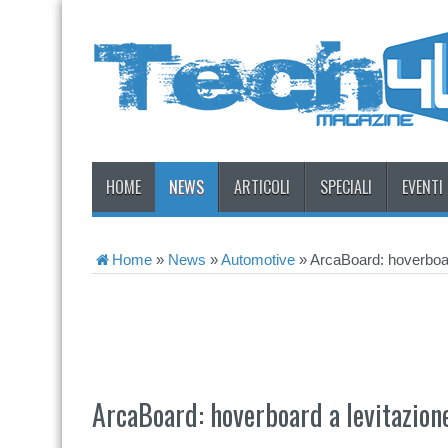
HOME
NEWS
ARTICOLI
SPECIALI
EVENTI
Home
»
News
»
Automotive
»
ArcaBoard: hoverboard
ArcaBoard: hoverboard a levitazione