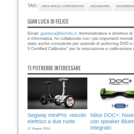
TAG:
ARCA SPACE CORPORATION
ARCABOARD
HOVERBOA
GIAN LUCA DI FELICE
Email:
gianluca@tech4u.it
. Amministratore e direttore 
e informatica, ho collaborato con i più importanti mensil
stato anche consulente per aziende di authoring DVD e B
II Certified Calibrator” per la misurazione e calibrazione 
TI POTREBBE INTERESSARE
Segway miniPro: veicolo
Nilox DOC+: hove
elettrico a due ruote
con speaker Bluet
integrato
27 Giugno 2016