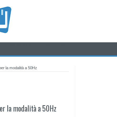
/* icone rss e social */
/* fine div icone*/
per la modalità a 50Hz
per la modalità a 50Hz