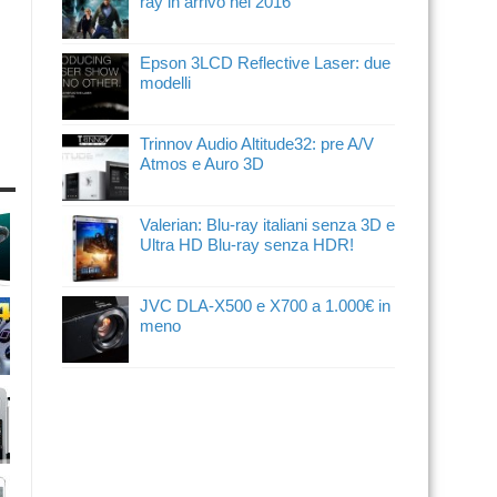
ray in arrivo nel 2016
Epson 3LCD Reflective Laser: due
modelli
Trinnov Audio Altitude32: pre A/V
Atmos e Auro 3D
Valerian: Blu-ray italiani senza 3D e
Ultra HD Blu-ray senza HDR!
JVC DLA-X500 e X700 a 1.000€ in
meno