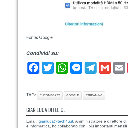
Fonte: Google
Condividi su:
Facebook
Twitter
WhatsApp
Messenger
Telegram
Gmail
E
TAG:
CHROMECAST
GOOGLE
STREAMING
GIAN LUCA DI FELICE
Email:
gianluca@tech4u.it
. Amministratore e direttore 
e informatica, ho collaborato con i più importanti mensil