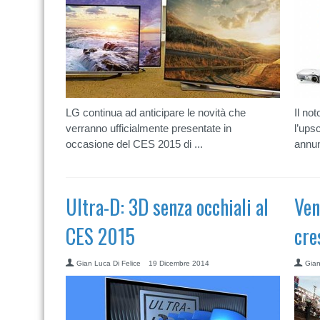
LG continua ad anticipare le novità che
Il no
verranno ufficialmente presentate in
l’ups
occasione del CES 2015 di ...
annunc
Ultra-D: 3D senza occhiali al
Ven
CES 2015
cre
Gian Luca Di Felice
19 Dicembre 2014
Gian