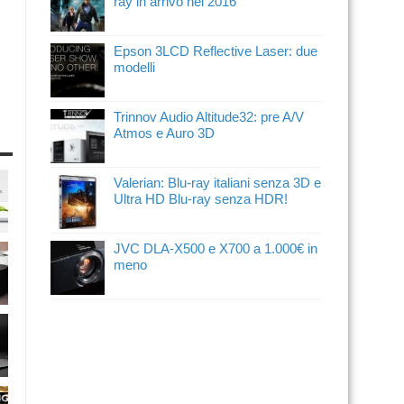
ray in arrivo nel 2016
Epson 3LCD Reflective Laser: due
modelli
Trinnov Audio Altitude32: pre A/V
Atmos e Auro 3D
Valerian: Blu-ray italiani senza 3D e
Ultra HD Blu-ray senza HDR!
JVC DLA-X500 e X700 a 1.000€ in
meno