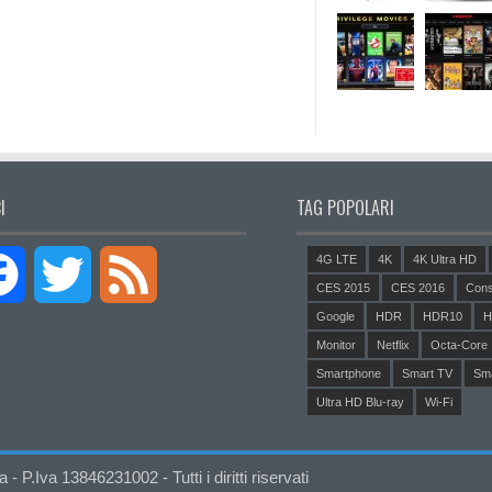
I
TAG POPOLARI
4G LTE
4K
4K Ultra HD
Facebook
Twitter
Feed
CES 2015
CES 2016
Cons
Google
HDR
HDR10
H
Monitor
Netflix
Octa-Core
Smartphone
Smart TV
Sm
Ultra HD Blu-ray
Wi-Fi
P.Iva 13846231002 - Tutti i diritti riservati