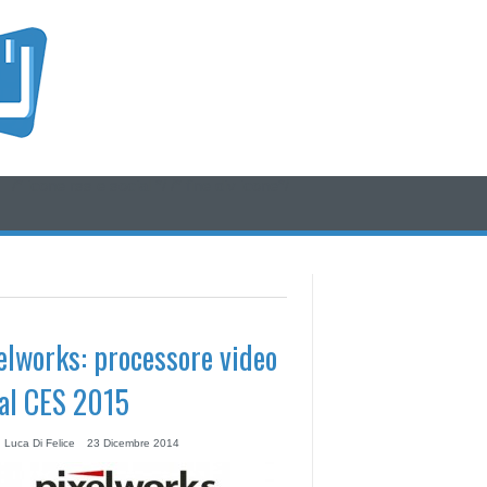
/* icone rss e social */
/* fine div icone*/
elworks: processore video
al CES 2015
 Luca Di Felice
23 Dicembre 2014