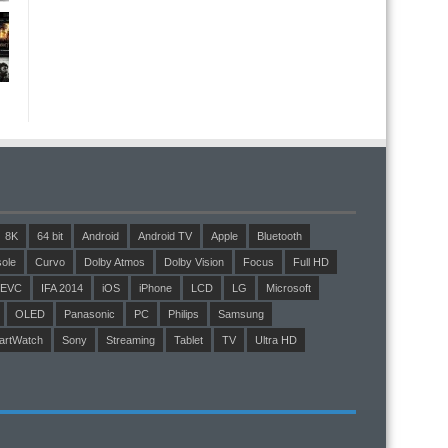
8K
64 bit
Android
Android TV
Apple
Bluetooth
ole
Curvo
Dolby Atmos
Dolby Vision
Focus
Full HD
EVC
IFA 2014
iOS
iPhone
LCD
LG
Microsoft
OLED
Panasonic
PC
Philips
Samsung
artWatch
Sony
Streaming
Tablet
TV
Ultra HD