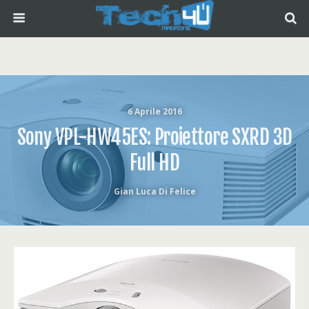
6 Aprile 2016
Sony VPL-HW45ES: Proiettore SXRD 3D
Full HD
Gian Luca Di Felice