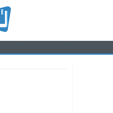
/* icone rss e social */
/* fine div icone*/