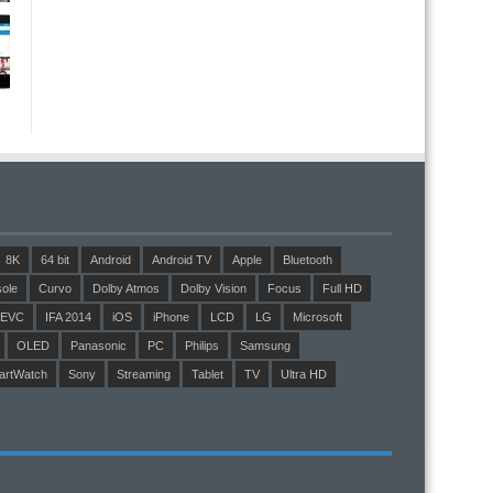
8K
64 bit
Android
Android TV
Apple
Bluetooth
ole
Curvo
Dolby Atmos
Dolby Vision
Focus
Full HD
EVC
IFA 2014
iOS
iPhone
LCD
LG
Microsoft
OLED
Panasonic
PC
Philips
Samsung
artWatch
Sony
Streaming
Tablet
TV
Ultra HD