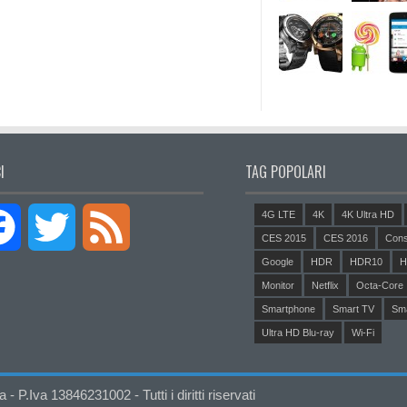
I
TAG POPOLARI
4G LTE
4K
4K Ultra HD
Facebook
Twitter
Feed
CES 2015
CES 2016
Cons
Google
HDR
HDR10
H
Monitor
Netflix
Octa-Core
Smartphone
Smart TV
Sm
Ultra HD Blu-ray
Wi-Fi
P.Iva 13846231002 - Tutti i diritti riservati