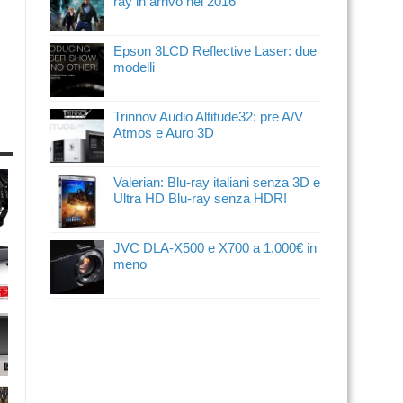
ray in arrivo nel 2016
Epson 3LCD Reflective Laser: due
modelli
Trinnov Audio Altitude32: pre A/V
Atmos e Auro 3D
Valerian: Blu-ray italiani senza 3D e
Ultra HD Blu-ray senza HDR!
JVC DLA-X500 e X700 a 1.000€ in
meno