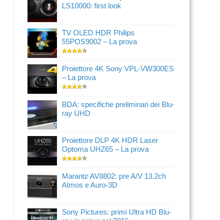
LS10000: first look
TV OLED HDR Philips
55POS9002 – La prova
Proiettore 4K Sony VPL-VW300ES
– La prova
BDA: specifiche preliminari dei Blu-
ray UHD
Proiettore DLP 4K HDR Laser
Optoma UHZ65 – La prova
Marantz AV8802: pre A/V 13.2ch
Atmos e Auro-3D
Sony Pictures: primi Ultra HD Blu-