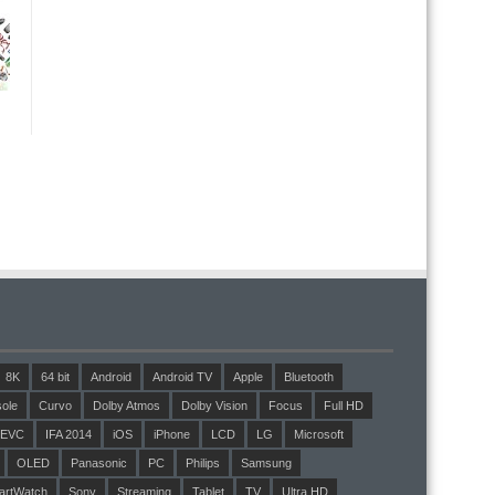
8K
64 bit
Android
Android TV
Apple
Bluetooth
ole
Curvo
Dolby Atmos
Dolby Vision
Focus
Full HD
EVC
IFA 2014
iOS
iPhone
LCD
LG
Microsoft
OLED
Panasonic
PC
Philips
Samsung
artWatch
Sony
Streaming
Tablet
TV
Ultra HD