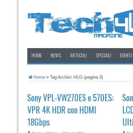
HOME
NEWS
ARTICOLI
SPECIALI
EVENTI
Home
»
Tag Archivi: HLG
(pagina 3)
Sony VPL-VW270ES e 570ES:
Son
VPR 4K HDR con HDMI
LCD
18Gbps
Ult