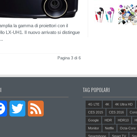
mplia la gamma di proiettori con il
lo LX-UH1. Il nuovo arrivato si distingue
..
Pagina 3 di 6
I
TAG POPOLARI
4G LTE
4K
4K Ultra HD
Facebook
Twitter
Feed
CES 2015
CES 2016
Cons
Google
HDR
HDR10
H
Monitor
Netflix
Octa-Core
Smartphone
Smart TV
Sm