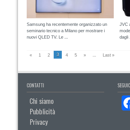
Samsung ha recentemente organizzato un
JVC a
seminario tecnico a Milano per mostrare i
model
nuovi QLED TV. Le ...
dagli .
3
«
1
2
4
5
»
...
Last »
CONTATTI
SEGUIC
Chi siamo
Pubblicità
Privacy