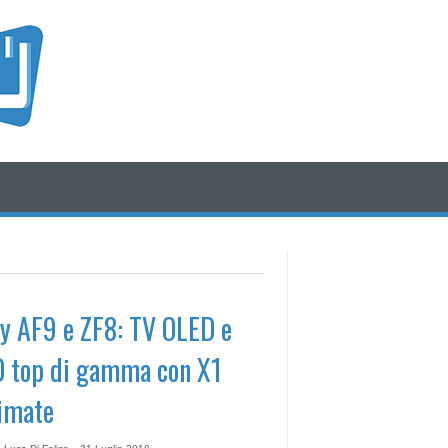
/* icone rss e social */
/* fine div icone*/
y AF9 e ZF8: TV OLED e
 top di gamma con X1
imate