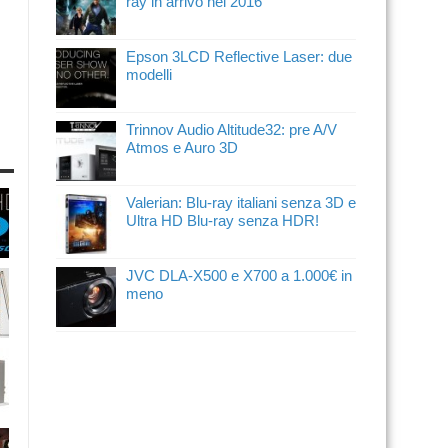
ray in arrivo nel 2016
Epson 3LCD Reflective Laser: due
modelli
Trinnov Audio Altitude32: pre A/V
Atmos e Auro 3D
Valerian: Blu-ray italiani senza 3D e
Ultra HD Blu-ray senza HDR!
JVC DLA-X500 e X700 a 1.000€ in
meno