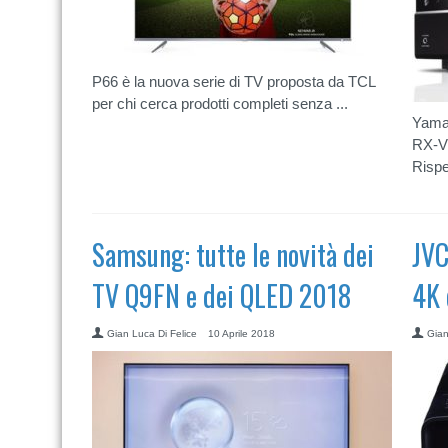
P66 è la nuova serie di TV proposta da TCL
per chi cerca prodotti completi senza ...
Yamah
RX-V3
Rispe
Samsung: tutte le novità dei
JVC
TV Q9FN e dei QLED 2018
4K 
Gian Luca Di Felice
10 Aprile 2018
Gian