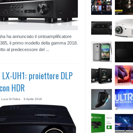
a ha annunciato il sintoamplificatore
85, il primo modello della gamma 2018.
tto al predecessore del ...
 LX-UH1: proiettore DLP
con HDR
 Luca Di Felice
6 Aprile 2018