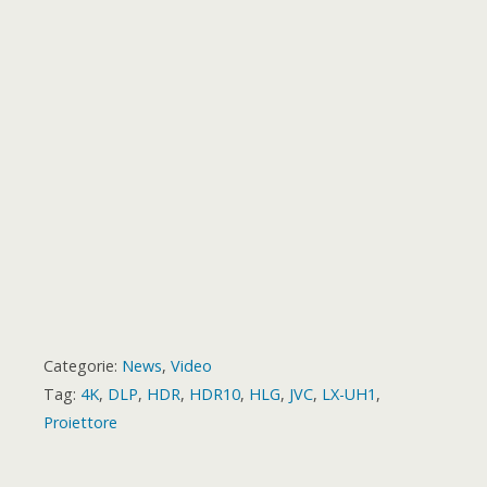
k
p
e
m
s
a
r
t
r
d
Categorie:
News
,
Video
Tag:
4K
,
DLP
,
HDR
,
HDR10
,
HLG
,
JVC
,
LX-UH1
,
Proiettore