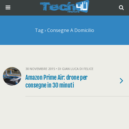
Tag › Consegne A Domicilio
30 NOVEMBRE 2015 • DI GIAN LUCA DI FELICE
Amazon Prime Air: drone per
consegne in 30 minuti