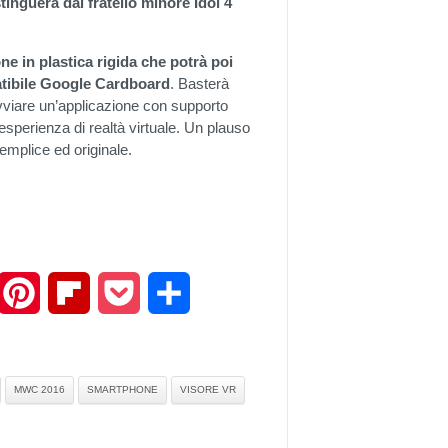
stinguerà dal fratello minore Idol 4
ne in plastica rigida che potrà poi
atibile Google Cardboard
. Basterà
vviare un’applicazione con supporto
sperienza di realtà virtuale. Un plauso
emplice ed originale.
mail
Pinterest
Flipboard
Pocket
Share
MWC 2016
SMARTPHONE
VISORE VR