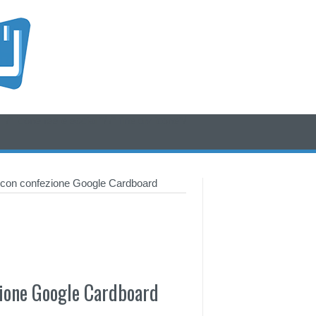
/* icone rss e social */
/* fine div icone*/
 con confezione Google Cardboard
zione Google Cardboard