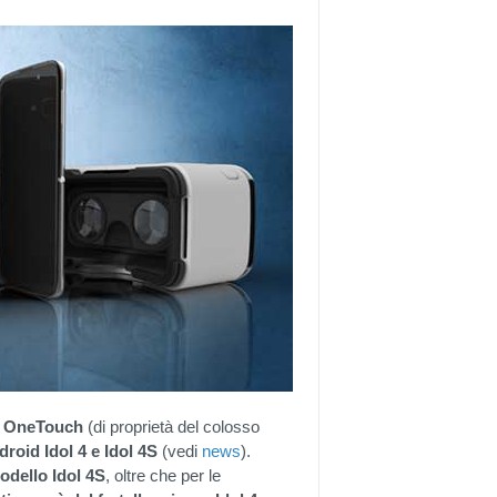
l OneTouch
(di proprietà del colosso
roid Idol 4 e Idol 4S
(vedi
news
).
modello Idol 4S
, oltre che per le