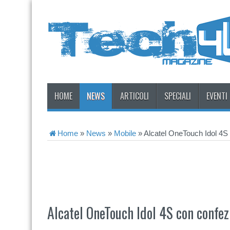
HOME
NEWS
ARTICOLI
SPECIALI
EVENTI
Home
»
News
»
Mobile
»
Alcatel OneTouch Idol 4S
Alcatel OneTouch Idol 4S con confe