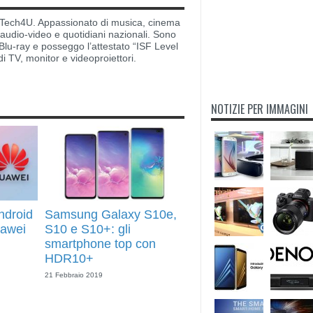
di Tech4U. Appassionato di musica, cinema
i audio-video e quotidiani nazionali. Sono
lu-ray e posseggo l’attestato “ISF Level
di TV, monitor e videoproiettori.
NOTIZIE PER IMMAGINI
ndroid
Samsung Galaxy S10e,
uawei
S10 e S10+: gli
smartphone top con
HDR10+
21 Febbraio 2019