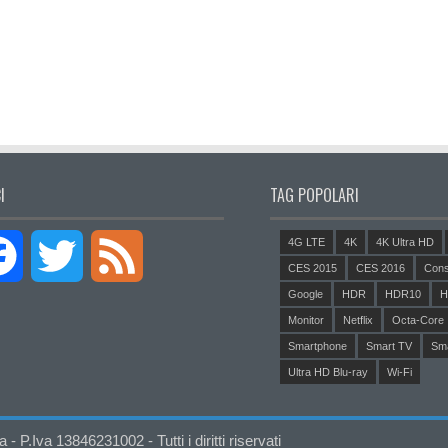
I
TAG POPOLARI
4G LTE
4K
4K Ultra HD
Facebook
Twitter
Feed
CES 2015
CES 2016
Cons
Google
HDR
HDR10
H
Monitor
Netflix
Octa-Core
Smartphone
Smart TV
Sm
Ultra HD Blu-ray
Wi-Fi
P.Iva 13846231002 - Tutti i diritti riservati