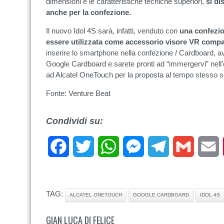
dimensioni e le caratteristiche tecniche superiori,
si di
anche per la confezione.
Il nuovo Idol 4S sarà, infatti, venduto con
una confezio
essere utilizzata come accessorio visore VR comp
inserire lo smartphone nella confezione / Cardboard, a
Google Cardboard e sarete pronti ad “immergervi” nell’e
ad Alcatel OneTouch per la proposta al tempo stesso s
Fonte: Venture Beat
Condividi su:
Facebook
Twitter
WhatsApp
Messenger
Telegram
Gmail
E
TAG:
ALCATEL ONETOUCH
GOOGLE CARDBOARD
IDOL 4S
GIAN LUCA DI FELICE