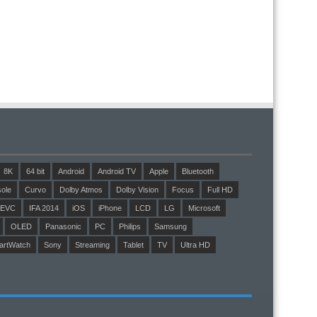
8K
64 bit
Android
Android TV
Apple
Bluetooth
ole
Curvo
Dolby Atmos
Dolby Vision
Focus
Full HD
EVC
IFA 2014
iOS
iPhone
LCD
LG
Microsoft
OLED
Panasonic
PC
Philips
Samsung
artWatch
Sony
Streaming
Tablet
TV
Ultra HD