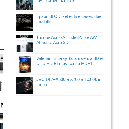
ray in arrivo nel 2016
Epson 3LCD Reflective Laser: due
modelli
Trinnov Audio Altitude32: pre A/V
Atmos e Auro 3D
Valerian: Blu-ray italiani senza 3D e
Ultra HD Blu-ray senza HDR!
JVC DLA-X500 e X700 a 1.000€ in
meno