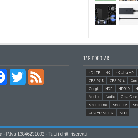
I
TAG POPOLARI
4G LTE
4K
4K Ultra HD
Facebook
Twitter
Feed
CES 2015
CES 2016
Cons
Google
HDR
HDR10
H
Monitor
Netflix
Octa-Core
Smartphone
Smart TV
Sm
Ultra HD Blu-ray
Wi-Fi
P.Iva 13846231002 - Tutti i diritti riservati