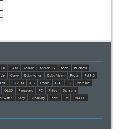
8K
64 bit
Android
Android TV
Apple
Bluetooth
ole
Curvo
Dolby Atmos
Dolby Vision
Focus
Full HD
EVC
IFA 2014
iOS
iPhone
LCD
LG
Microsoft
OLED
Panasonic
PC
Philips
Samsung
artWatch
Sony
Streaming
Tablet
TV
Ultra HD