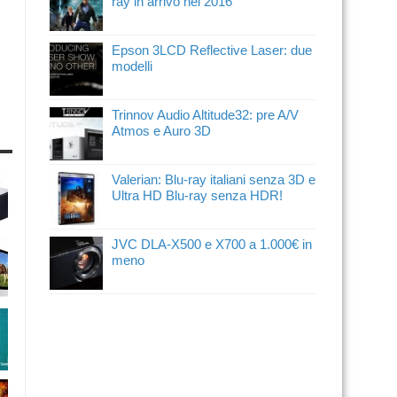
ray in arrivo nel 2016
Epson 3LCD Reflective Laser: due
modelli
Trinnov Audio Altitude32: pre A/V
Atmos e Auro 3D
Valerian: Blu-ray italiani senza 3D e
Ultra HD Blu-ray senza HDR!
JVC DLA-X500 e X700 a 1.000€ in
meno