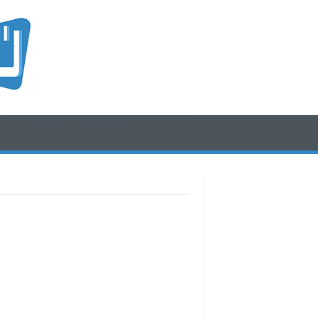
/* icone rss e social */
/* fine div icone*/