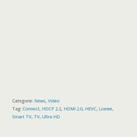
k
p
e
m
s
a
r
t
r
d
Categorie:
News
,
Video
Tag:
Connect
,
HDCP 2.2
,
HDMI 2.0
,
HEVC
,
Loewe
,
Smart TV
,
TV
,
Ultra HD