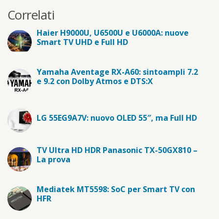
Correlati
Haier H9000U, U6500U e U6000A: nuove
Smart TV UHD e Full HD
Yamaha Aventage RX-A60: sintoampli 7.2
e 9.2 con Dolby Atmos e DTS:X
LG 55EG9A7V: nuovo OLED 55″, ma Full HD
TV Ultra HD HDR Panasonic TX-50GX810 –
La prova
Mediatek MT5598: SoC per Smart TV con
HFR