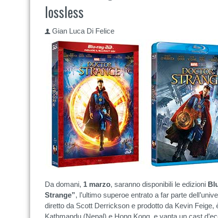
lossless
Gian Luca Di Felice
Da domani,
1 marzo
, saranno disponibili le edizioni
Blu
Strange”
, l’ultimo superoe entrato a far parte dell’univ
diretto da Scott Derrickson e prodotto da Kevin Feige, 
Kathmandu (Nepal) e Hong Kong, e vanta un cast d’ecc