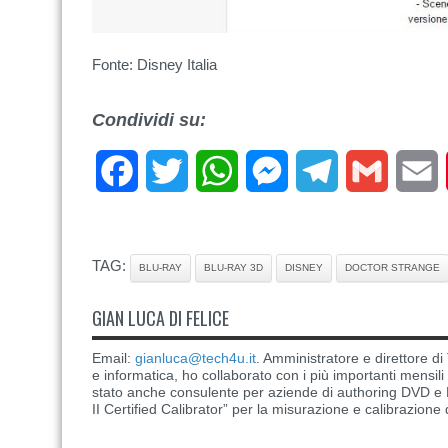
Fonte: Disney Italia
Condividi su:
Facebook
Twitter
WhatsApp
Messenger
Telegram
Gmail
E
TAG:
BLU-RAY
BLU-RAY 3D
DISNEY
DOCTOR STRANGE
GIAN LUCA DI FELICE
Email:
gianluca@tech4u.it
. Amministratore e direttore 
e informatica, ho collaborato con i più importanti mensil
stato anche consulente per aziende di authoring DVD e B
II Certified Calibrator” per la misurazione e calibrazione 