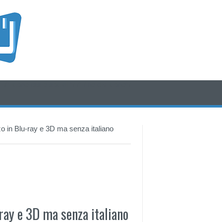
/* icone rss e social */
/* fine div icone*/
o in Blu-ray e 3D ma senza italiano
ray e 3D ma senza italiano