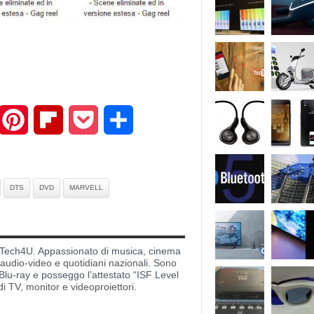
mail
Pinterest
Flipboard
Pocket
Share
DTS
DVD
MARVELL
di Tech4U. Appassionato di musica, cinema
i audio-video e quotidiani nazionali. Sono
lu-ray e posseggo l’attestato “ISF Level
di TV, monitor e videoproiettori.