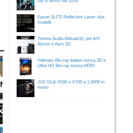
ray in arrivo nel 2016
Epson 3LCD Reflective Laser: due
modelli
Trinnov Audio Altitude32: pre A/V
Atmos e Auro 3D
Valerian: Blu-ray italiani senza 3D e
Ultra HD Blu-ray senza HDR!
JVC DLA-X500 e X700 a 1.000€ in
meno