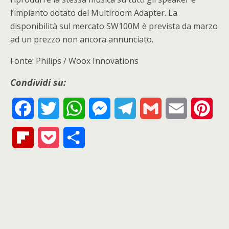
l’impianto dotato del Multiroom Adapter. La
disponibilità sul mercato SW100M è prevista da marzo
ad un prezzo non ancora annunciato.
Fonte: Philips / Woox Innovations
Condividi su:
F
T
W
M
T
G
E
P
a
w
h
e
e
m
m
i
F
P
S
c
i
a
s
l
a
a
n
l
o
h
e
t
t
s
e
i
i
t
i
c
a
b
t
s
e
g
l
l
e
p
k
r
o
e
A
n
r
r
b
e
e