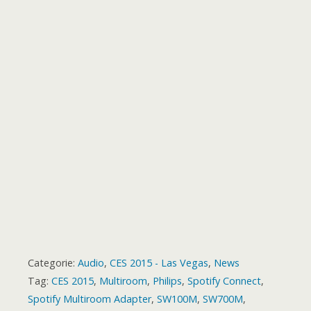
o
r
p
g
a
e
o
t
k
p
e
m
s
a
r
t
r
d
Categorie:
Audio
,
CES 2015 - Las Vegas
,
News
Tag:
CES 2015
,
Multiroom
,
Philips
,
Spotify Connect
,
Spotify Multiroom Adapter
,
SW100M
,
SW700M
,