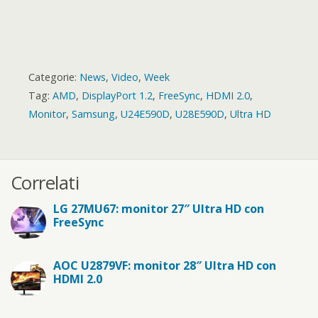
Categorie:
News
,
Video
,
Week
Tag:
AMD
,
DisplayPort 1.2
,
FreeSync
,
HDMI 2.0
,
Monitor
,
Samsung
,
U24E590D
,
U28E590D
,
Ultra HD
Correlati
LG 27MU67: monitor 27″ Ultra HD con
FreeSync
AOC U2879VF: monitor 28″ Ultra HD con
HDMI 2.0