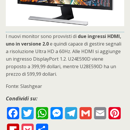
I nuovi monitor sono provvisti di
due ingressi HDMI,
uno in versione 2.0
e quindi capace di gestire segnali
a risoluzione Ultra HD a 60Hz. Alle HDMI si aggiunge
un ingresso DisplayPort 1.2. U24E590D viene
proposto a 399,99 dollari, mentre U28E590D ha un
prezzo di 599,99 dollari.
Fonte: Slashgear
Condividi su:
F
T
W
M
T
G
E
P
a
w
h
e
e
m
m
i
F
P
S