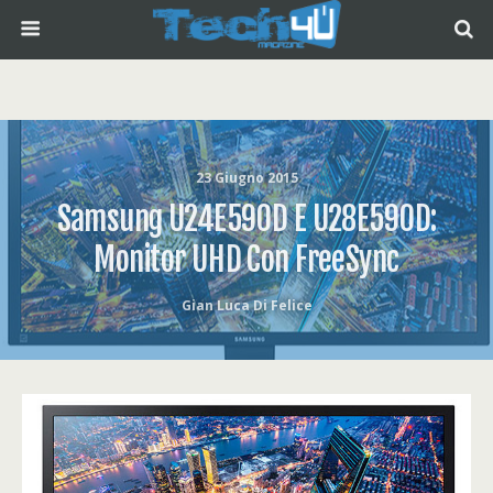
23 Giugno 2015
Samsung U24E590D E U28E590D:
Monitor UHD Con FreeSync
Gian Luca Di Felice