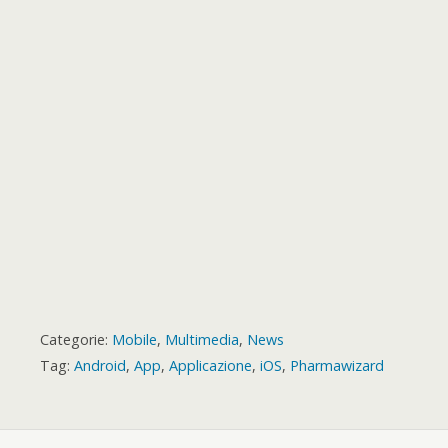
k
p
e
m
s
a
r
t
r
d
Categorie:
Mobile
,
Multimedia
,
News
Tag:
Android
,
App
,
Applicazione
,
iOS
,
Pharmawizard